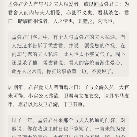
孟尝君舍人有与君之夫人相
爱
者。或
以问
孟尝君曰：为
君舍人而内与夫人相爱，亦甚不义矣，君
其
杀之。君
曰：睹貌而相悦者，人之情也，其
错之
，勿言也。
孟尝君门客之中，有个人与孟尝君的夫人私通。有
人把这事告诉了孟尝君，并说：领受您的俸禄，在
内却与您的夫人私通，此人也太不够义气了。阁下
还是杀了他。孟尝君说：看人的容貌而渐生爱心，
此亦人之常情。你把这事放置一边，不要说了。
居期年，君召爱夫人者而谓之曰：子与文游久矣，大官
未可得，小官公又弗欲。卫君与文
布衣交
，请具车马皮
币，愿君以此从卫君游。于卫甚重。
过了一年，孟尝君召来那个与夫人私通的门客，对
他说：你在我这里时日也不算短了，一直未能为先