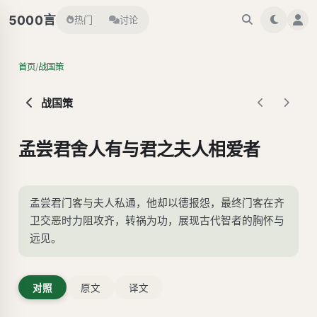
言
5000
热门
讨论
/
首页
战国策
战国策
孟尝君舍人有与君之夫人相爱者
孟尝君门客与夫人私通，他却以德报怨，最终门客在齐
卫交恶时力阻攻齐，转祸为功，展现古代智者的胸怀与
远见。
对照
原文
译文