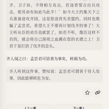
齐、卫子孙，不得相互攻击，若违背誓言出兵攻
击，使其命有如此马此羊！’如今大王约集天下之
兵准备进攻齐国，这是您违背先君盟约，同时也欺
骗了孟尝君。希望大王不要再计划伐齐的事了！大
王听从臣的劝告也就罢了，如若不听，像臣这样不
肖的，就会将自己颈项之血溅在您的衣襟之上！卫
君于是打消了伐齐的念头。
齐人闻之曰：孟尝君可语善为事矣，转祸为功。
齐人听到这件事，赞叹说：孟尝君可谓善于待人处
事，因此能够转危为安。
上一章
下一章