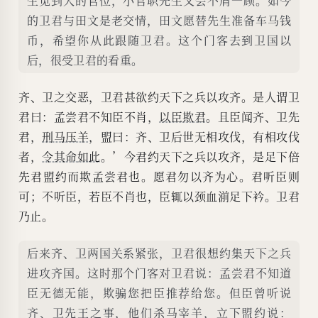
生觅到大的官位，小官职先生又会不屑一顾。如今
的卫君与田文是老交情，田文愿替先生准备车马钱
币，希望你从此跟随卫君。这个门客去到卫国以
后，很受卫君的看重。
齐、卫之交恶，卫君甚欲约天下之兵以攻齐。是人谓卫
君曰：孟尝君不知臣不肖，
以臣欺君
。且臣闻齐、卫先
君，
刑马压羊
，盟曰：齐、卫后世无相攻伐，有相攻伐
者，
令其命如此
。’今君约天下之兵以攻齐，是足下倍
先君盟约而欺孟尝君也。愿君勿以齐为心。君听臣则
可；不听臣，若臣不肖也，臣辄以颈血湔足下衿。卫君
乃止。
后来齐、卫两国关系紧张，卫君很想约集天下之兵
进攻齐国。这时那个门客对卫君说：孟尝君不知道
臣无德无能，欺骗您把臣推荐给您。但臣曾听说
齐、卫先王之事，他们杀马宰羊，立下盟约说：