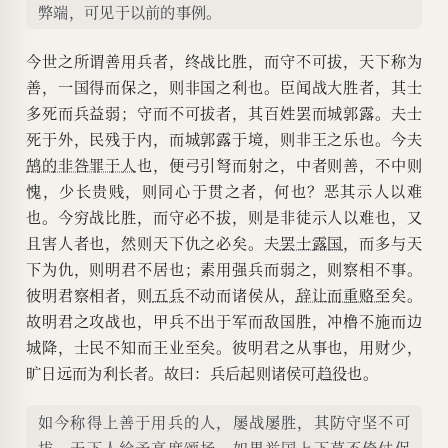
弊端，可见于以前的事例。
今世之所谓善用兵者，终战比胜，而守不可拔，天下称为
善，一国得而保之，则非国之利也。臣闻战大胜者，其士
多死而兵益弱；守而不可拔者，其百姓罢而城郭露。夫士
死于外，民残于内，而城郭露于境，则非王之乐也。今夫
鹄的非咎罪于人
也，便弓引弩而射之，中者则善，不中则
愧，少长贵贱，则同心于贯之者，何也？恶其示人以难
也。今穷战比胜，而守必不拔，则是非徒示人以难也，又
且害人者也，然则天下仇之必矣。夫
罢士露国
，而多与天
下为仇，则明君不居也；素用强兵而弱之，则察相不事。
彼明君察相者，则
五兵
不动而诸侯从，
辞让而重赂至
矣。
故明君之攻战也，甲兵不出于军而敌国胜，冲橹不施而边
城降，士民不知而王业至矣。彼明君之从事也，用财少，
旷日远而为利长者。故曰：兵后起则诸侯可
趋役
也。
如今称得上善于用兵的人，屡战屡胜，其防守坚不可
拔，天下人给予高度颂扬。如果举国上下莫不倚仗保