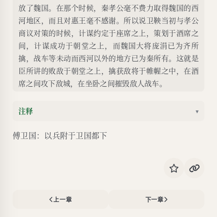
放了魏国。在那个时候，秦孝公毫不费力取得魏国的西
河地区，而且对惠王毫不感谢。所以说卫鞅当初与孝公
商议对策的时候，计谋约定于座席之上，策划于酒席之
间，计谋成功于朝堂之上，而魏国大将庞涓已为齐所
擒，战车等未动而西河以外的地方已为秦所有。这就是
臣所讲的败敌于朝堂之上，擒获敌将于帷幄之中，在酒
席之间攻下敌城，在坐卧之间摧毁敌人战车。
注释
▾
傅卫国：以兵附于卫国都下
上一章
下一章