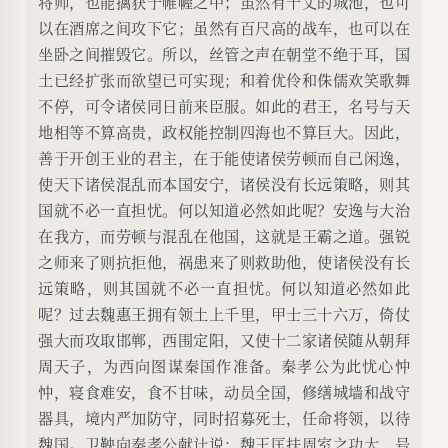
将帅，也能擒获于帷幄之中；虽然有千丈的城池，也可
以在酒席之间攻下它；虽然有百尺高的战车，也可以在
坐卧之间摧毁它。所以，丝管之声在朝堂不绝于耳，国
土已经扩张而欲望已可实现；和着优伶和侏儒欢笑歌舞
不停，可令诸侯同日前来臣服。如此的君王，名号与天
地相等不算高贵，政权能控制四海也不算巨大。因此，
善于开创王业的君主，在于能使诸侯劳顿而自己闲逸，
使天下诸侯混乱而本国安宁，诸侯没有长远策略，则其
国就不必一直担忧。何以知道必然如此呢？安逸与大治
在我方，而劳顿与混乱在他国，这就是王霸之道。强锐
之师来了则抗拒他，祸患来了则救助他，使诸侯没有长
远策略，则其国就不必一直担忧。何以知道必然如此
呢？过去魏惠王拥有领土上千里，甲士三十六万，倚仗
强大而攻取邯郸，西围定阳，又使十二家诸侯随从朝拜
周天子，为西向图谋秦国作准备。秦孝公为此忧心忡
忡，寝食难安，食不甘味，动员全国，修缮城墙和战守
器具，境内严加防守，同时招募死士，任命将领，以待
魏国。卫鞅向秦孝公献计说：魏王匡扶周室之功大，号