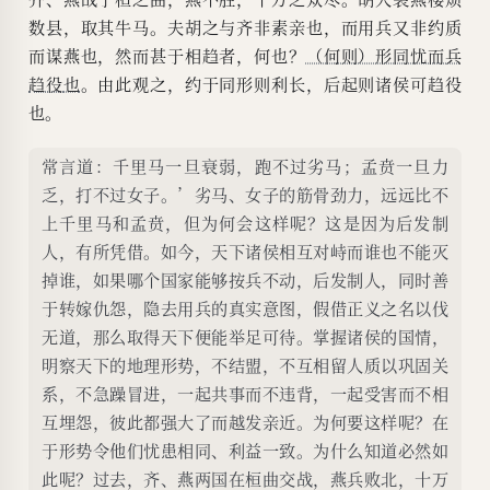
数县，取其牛马。夫胡之与齐非素亲也，而用兵又非约质
而谋燕也，然而甚于相趋者，何也？
（何则）形同忧而兵
趋役
也
。由此观之，约于同形则利长，后起则诸侯可趋役
也。
常言道：千里马一旦衰弱，跑不过劣马；孟贲一旦力
乏，打不过女子。’劣马、女子的筋骨劲力，远远比不
上千里马和孟贲，但为何会这样呢？这是因为后发制
人，有所凭借。如今，天下诸侯相互对峙而谁也不能灭
掉谁，如果哪个国家能够按兵不动，后发制人，同时善
于转嫁仇怨，隐去用兵的真实意图，假借正义之名以伐
无道，那么取得天下便能举足可待。掌握诸侯的国情，
明察天下的地理形势，不结盟，不互相留人质以巩固关
系，不急躁冒进，一起共事而不违背，一起受害而不相
互埋怨，彼此都强大了而越发亲近。为何要这样呢？在
于形势令他们忧患相同、利益一致。为什么知道必然如
此呢？过去，齐、燕两国在桓曲交战，燕兵败北，十万