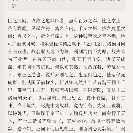
使。
臣之所闻，攻战之道非师者，虽有百万之军，
比
之堂上；
虽有阖闾、吴起之将，禽之户内；千丈之城，拔之
尊俎之
间
；百尺之
冲
，折之衽席之上。故钟鼓竽瑟之音不绝，地
可广而欲可成；和乐倡优侏儒之笑不（之）[
乏
]，诸侯可同
日而致也。故名配天地不为尊，利制海内不为厚。故夫善
为王业者，在劳天下而自佚，乱天下而自安，诸侯无成
谋，则其国无宿忧也。何以知其然？
佚治
在我，劳乱在天
下，则王之道也。锐兵来则拒之，患至则趋之，使诸侯无
成谋，则其国无宿忧矣。何以知其然矣？昔者魏王拥土千
里，带甲三十六万，其强而拔邯郸，西围定阳，又从十二
诸侯朝天子，以西谋秦。秦王恐之，寝不安席，食不甘
味，令于境内，尽
堞
中为战具，
竟
为守备，为死士置将，
以待魏氏。卫鞅谋于秦王曰：夫魏氏其功大，而令行于天
下，有十二诸侯而朝天子，其与必众。故以一秦而敌大
魏，恐不如。王何不使臣见魏王，则臣请必北魏矣。’秦