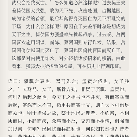
武只会招致灭亡。’怎么知道必然这样呢？过去吴王夫
差倚仗国大兵强，敢为天下先，攻击楚国，占据越国，
成为诸侯的首领，最后却落得身死国亡为天下所耻笑的
下场，为什么会这样呢？原因在于夫差平时总是想成为
天下之主，倚仗国力强盛率先挑起战争。过去莱、莒两
国喜欢施用阴谋，而陈、蔡两国则专行诈术，结果，莒
国因倚仗越国而灭亡了，蔡国也因倚仗晋国而灭亡了。
这都是对内使用诈术，对外轻信诸侯招来的横祸。由此
看来，强弱大小所招致的祸患，可在历史上得到印证。
语曰：骐骥之衰也，驽马先之；孟贲之倦也，女子胜
之。’夫驽马、女子，筋骨力劲，非贤于骐骥、孟贲也。
何则？后起之藉也。今天下之相与也不并灭，有而案兵而
后起，
寄怨
而诛不直，微用兵而寄于义，则
亡天下可跔足
而须
也。明于诸侯之故，察于地形之理者，不约亲，不相
质而固，不趋而疾，
众事
而不反，交割而不相憎，俱强而
加以亲。何则？
形同忧而兵趋利
也。何以知其然也？昔者
齐、燕战于桓之曲，燕不胜，十万之众尽。胡人袭燕楼烦