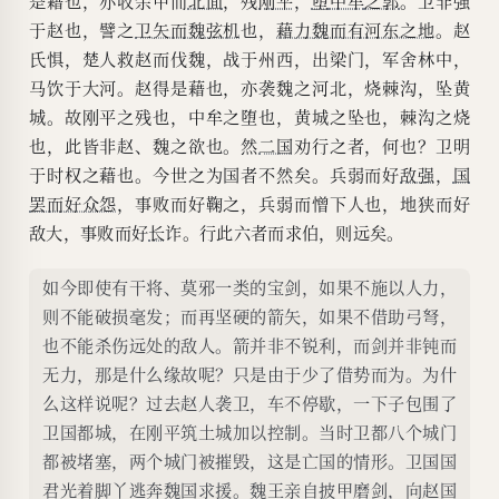
是藉也，亦收余甲而
北面
，残
刚平
，
堕
中牟
之郭
。卫非强
于赵也，譬之
卫矢而魏弦机
也，
藉力魏而有河东之地
。赵
氏惧，楚人救赵而伐魏，战于州西，出梁门，军舍林中，
马饮于大河。赵得是藉也，亦袭魏之河北，烧棘沟，坠黄
城。故刚平之残也，中牟之堕也，黄城之坠也，棘沟之烧
也，此皆非赵、魏之欲也。然
二国
劝行之者，何也？卫明
于时权之藉也。今世之为国者不然矣。兵弱而好
敌强
，
国
罢而好众怨
，事败而好鞠之，兵弱而憎下人也，地狭而好
敌大，事败而好
长
诈。行此六者而求伯，则远矣。
如今即使有干将、莫邪一类的宝剑，如果不施以人力，
则不能破损毫发；而再坚硬的箭矢，如果不借助弓弩，
也不能杀伤远处的敌人。箭并非不锐利，而剑并非钝而
无力，那是什么缘故呢？只是由于少了借势而为。为什
么这样说呢？过去赵人袭卫，车不停歇，一下子包围了
卫国都城，在刚平筑土城加以控制。当时卫都八个城门
都被堵塞，两个城门被摧毁，这是亡国的情形。卫国国
君光着脚丫逃奔魏国求援。魏王亲自披甲磨剑，向赵国