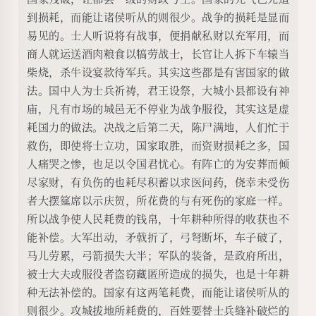
到损耗，而能让诸侯听从的则很少。战争的损耗是显而
易见的。士人听说将有战事，便捐献私财以充军用，而
商人就运送酒肉粮食以犒劳战士，长官让人拆下车辕当
柴烧，杀牛设宴款待军兵。其实这些都是有害国家的做
法。国中人为士兵祈祷，君王设祭，大城小县都设有神
庙，凡有市场的城邑无不停业为战争服役，其实这是虚
耗国力的做法。决战之后第二天，陈尸满地，人们忙于
救伤，即使将士立功，国家取胜，而资财损耗之多，国
人痛哭之惨，也足以令国君忧心。有阵亡的为安葬而倾
尽家财，有负伤的也耗尽积蓄以求医问药，侥幸未受伤
者大摆筵席以示庆贺，所花费的与有死伤的家庭一样。
所以战争使人民耗费的钱帛，十年耕种所得的收获也不
能补偿。大军出动，矛戟折了，弓弩断坏，车子破了，
马儿劳累，弓箭损失大半；军队的装备，是政府所出，
被士大夫或服役者盗窃藏匿所造成的损失，也是十年耕
种无法补偿的。国家有这两笔耗费，而能让诸侯听从的
则很少。攻城拔地所耗费的，百姓要替士兵缝补破烂的