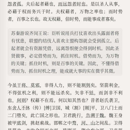
怨者孤
。夫后起者藉也，
而远怨者时也
。是以圣人从事，
必藉于权而务兴于时。夫权藉者，万物之率也；而时势
者，百事之长也。故无权藉，倍时势，而能事成者寡矣。
苏秦游说齐闵王说：臣听说用兵打仗喜欢出头露面者将
有忧患，联盟约结伐人喜欢主盟构怨就会受到孤立。后
起者就会有资源凭借，远离怨恨便会得到时机。因此圣
贤做事，必定借势而为，抓住时机。借势而为，为万物
的关键；抓住时机，则是百事的关键。因此，不懂得借
势而为、抓住时机之理，能成就大事的实在微乎其微。
今虽
干将、莫邪
，非得人力，则不能割
刿
矣。坚箭利金，
不得弦机之利，则不能远杀矣。矢非不
铦
，而剑非不利
也，
何则
？权藉不在焉。何以知其然也？昔者赵氏袭卫，
车舍人不休
（传）[傅]卫国，城（割）[刚]平，卫八门土而
二门堕矣，此亡国之形也。卫君跣行，
告溯于魏
。魏王身
被甲
底
剑，挑赵索战。邯郸之中
骛
，
河、山
之间乱。卫得