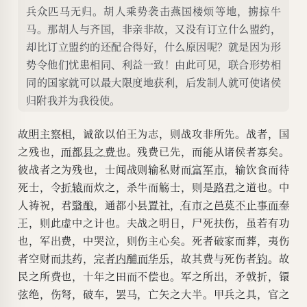
兵众匹马无归。胡人乘势袭击燕国楼烦等地，掳掠牛
马。那胡人与齐国，非亲非故，又没有订立什么盟约，
却比订立盟约的还配合得好，什么原因呢？就是因为形
势令他们忧患相同、利益一致！由此可见，联合形势相
同的国家就可以最大限度地获利，后发制人就可使诸侯
归附我并为我役使。
故
明主察相
，诚欲以伯王为志，则战攻非所先。战者，国
之残也，
而都县之费也
。残费已先，而能从诸侯者寡矣。
彼战者之为残也，士闻战则输私财而
富军市
，输饮食而待
死士，令
折辕
而炊之，杀牛而觞士，则是
路君
之道也。中
人祷祝，君
翳酿
，通都小县
置社
，
有市之邑莫不止事而奉
王
，则此虚中之计也。夫战之明日，尸死扶伤，虽若有功
也，军出费，中哭泣，则伤主心矣。死者破家而葬，夷伤
者空财而
共
药，
完者内酺而华乐
，故其费与死伤者
钧
。故
民之所费也，十年之田而不偿也。军之所出，矛戟折，镮
弦绝，伤弩，破车，罢马，亡矢之大半。甲兵之具，官之