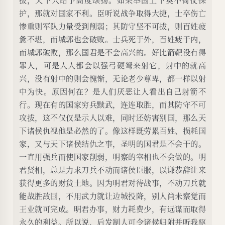
护，那就对国家不利。臣听说战争取得大捷，士卒伤亡
惨重则军队力量受到削弱；其防守坚不可拔，则百姓疲
惫不堪，而城郭也会破败。士兵死于外，百姓疲于内，
而城郭破败，那么国君是不会高兴的。好比箭靶没有得
罪人，可是人人都会以强弓硬弩来射它，射中的就高
兴，没有射中的则会愧惭，无论老少尊卑，都一样以射
中为快。原因何在？是人们厌恶让人看出自己射箭不
行。现在有的国家穷兵黩武，连连取胜，而其防守不可
攻拔，这不仅仅是示人以难，同时还妨害别国，那么天
下诸侯仇视他是必然的了。像这样既劳累百姓、损耗国
家，又与天下诸侯结仇之事，圣明的国君是不会干的。
一直用强兵而使国家削弱，明察的宰相也不会做的。明
君贤相，总是力求刀兵不动而诸侯臣服，以谦恭辞让来
获得更多的财货土地。因为明君对待战事，不动刀兵就
能战胜敌国，不用武力就让边城投降，别人尚未察觉而
王业就可完成。明君办事，财力耗费少，有远谋而取得
永久的利益。所以说，后发制人可令诸侯归附并听我驱