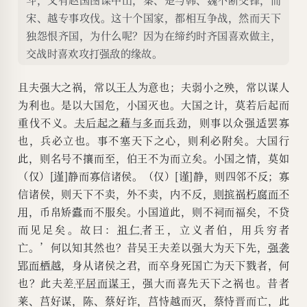
宋、越专事攻伐。这十个国家，都相互争战，然而天下
独怨恨齐国，为什么呢？因为在缔约时齐国喜欢做主，
交战时喜欢攻打强敌的缘故。
且夫强大之祸，常以
王人
为意也；夫弱小之殃，常以谋人
为利也。是以大国危，小国灭也。大国之计，莫若后起而
重伐不义。
夫后起之藉与多而兵劲
，则事以众强
适
罢寡
也，兵必立也。事不塞天下之心，则利必附矣。大国行
此，则名号不攘而至，伯王不为而立矣。小国之情，莫如
（仅）[
谨
]静而寡信诸侯。（仅）[谨]静，则四邻不反；寡
信诸侯，则天下不卖，外不卖，内不反，
则摈祸朽腐而不
用
，币帛矫蠹而不服矣。小国道此，则不祠而福矣，不贷
而见足矣。故曰：
祖仁
者王，立义者伯，用兵穷者
亡。’何以知其然也？昔吴王夫差以强大为天下先，
强袭
郢而栖越
，身从诸侯之君，而卒身死国亡为天下戮者，何
也？此夫差
平居而谋王
，强大而喜先天下之祸也。昔者
莱、莒好谋，陈、蔡好诈，莒恃越而灭，蔡恃晋而亡，此