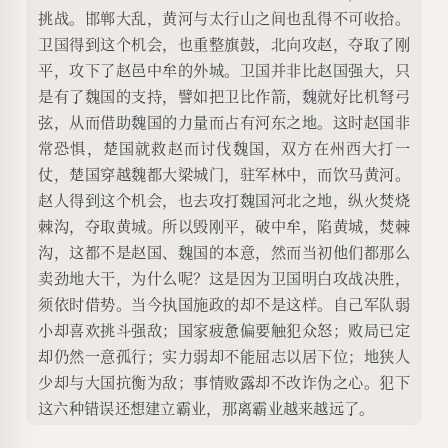
挑战。邯郸大乱，黄河与太行山之间也乱得不可收拾。
卫国得到这个机会，也重整旗鼓，北向攻赵，夺取了刚
平，攻下了赵邑中牟的外城。卫国并非比赵国强大，只
是有了魏国的支持，譬如把卫比作箭，魏就好比机弩弓
弦，从而借助魏国的力量而占有河东之地。这时赵国非
常恐惧，楚国就救赵而讨伐魏国，双方在州西大打一
仗，楚国穿越魏都大梁城门，驻军林中，而饮马黄河。
赵人得到这个机会，也去攻打魏国河北之地，纵火焚烧
棘沟，夺取黄城。所以毁刚平，破中牟，陷黄城，焚棘
沟，这都不是赵国、魏国的本意，然而当初他们都那么
卖劲地大干，为什么呢？这是因为卫国明白攻战决胜，
须依时借势。当今执国施政的却不是这样。自己军队弱
小却喜欢挑斗强敌；国家疲惫偏要触犯众怒；败局已定
却仍然一意孤行；实力弱却不能屈志以居下位；地狭人
少却与大国抗衡为敌；事情败露却不改诈伪之心。犯下
这六种错误还想建立霸业，那离霸业越来越远了。