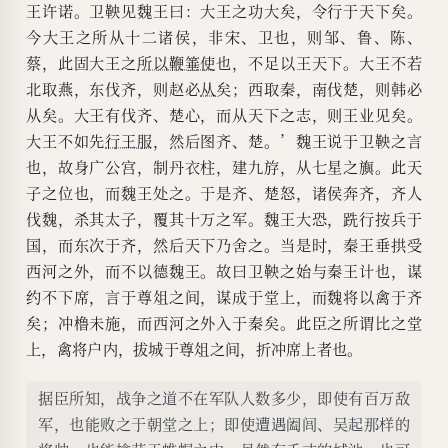
王许诺。卫鞅见魏王曰：大王之功大矣，令行于天下矣。
今大王之所从十二诸侯，非宋、卫也，则邹、鲁、陈、
蔡，此固大王之
所以鞭箠使
也，不足以王天下。大王不若
北取燕，东伐齐，则赵必
从
矣；西取秦，南伐楚，则韩必
从矣。大王有伐齐、楚心，而从天下之志，则王业见矣。
大王不如先
行王服
，然后图齐、楚。’魏王说于卫鞅之言
也，故身广公宫，制丹衣柱，建九斿，从七星之旟。此天
子之位也，而魏王处之。于是齐、楚怒，诸侯奔齐，齐人
伐魏，杀其太子，覆其十万之军。魏王大恐，跣行按兵于
国，而东次于齐，然后天下乃舍之。当是时，秦王垂拱受
西河之外，而不以德魏王。故曰卫鞅之始与秦王计也，谋
约不下席，言于尊俎之间，谋成于堂上，而魏将以禽于齐
矣；冲橹未施，而西河之外入于秦矣。此臣之所谓比之堂
上，禽将户内，拔城于尊俎之间，折冲席上者也。
据臣所知，战争之道不在军队人数多少，即使有百万敌
军，也能败之于朝堂之上；即使遭遇阖闾、吴起那样的