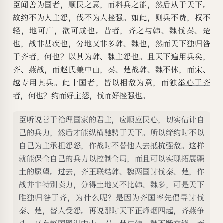
臣闻善为国者，顺民之意，而料兵之能，然后从于天下。
故约不为人主怨，伐不为人挫强。如此，则兵不费，权不
轻，地可广，欲可成也。昔者，齐之与韩、魏伐秦、楚
也，战非甚疾也，分地又非多韩、魏也，然而天下独归咎
于齐者，何也？以其为韩、魏主怨也。且天下遍用兵矣，
齐、燕战，而赵氏兼中山，秦、楚战韩、魏不休，而宋、
越专用其兵。此十国者，皆以相敌为意，而独
举心于齐
者，何也？约而好主怨，伐而好挫强也。
臣听说善于治理国家的君主，应顺应民心，切实估计自
己的兵力，然后才能纵横驰骋于天下。所以缔约时不以
自己为主承担怨怒，作战时不替他人去抵抗强敌。这样
就能保全自己的兵力以控制全局，而且可以实现拓展疆
土的愿望。过去，齐王联结韩、魏两国讨伐秦、楚，作
战并非特别卖力，分得土地又不比韩、魏多，可是天下
唯独归咎于齐，为什么呢？是因为齐国率先倡导讨伐
秦、楚，替人受怨。再说那时天下正烽烟四起，齐燕争
斗，又有赵国图谋中山，秦、楚与韩、魏不断交锋，而