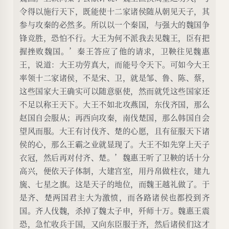
令得以施行天下，既能使十二家诸侯随从朝见天子，其
参与攻秦的必然多。所以以一个秦国，与强大的魏国争
锋竞胜，恐怕不行。大王为何不派我去见魏王，臣有把
握挫败魏国。’秦王答应了他的请求，卫鞅往见魏惠
王，说道：大王功劳真大，而能号令天下。可如今大王
率领十二家诸侯，不是宋、卫，就是邹、鲁、陈、蔡，
这些国家大王确实可以随意驱使，然而就凭这些国家还
不足以称王天下。大王不如北攻燕国，东伐齐国，那么
赵国自会服从；再西向攻秦，南伐楚国，那么韩国自会
望风而服。大王有讨伐齐、楚的心愿，且有征服天下诸
侯的心，那么王霸之业就显现了。大王不如先穿上天子
衣冠，然后再对付齐、楚。’魏惠王听了卫鞅的话十分
高兴，便依天子体制，大建宫室，用丹帛做柱衣，建九
旒、七星之旗。这是天子的地位，而魏王越礼做了。于
是齐、楚两国君主大为激愤，而各路诸侯也都投到齐
国。齐人伐魏，杀掉了魏太子申，歼师十万。魏惠王震
恐，急忙收兵于国，又向东臣服于齐，然后诸侯们这才