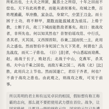
所私出也，士大夫之所匿，
厮养
士之所窃，十年之田而不
偿也。天下有此再费者，而能从诸侯寡矣。攻城之费，百
姓理
襜蔽
，举
冲橹
，
家杂总
，身窟穴，
中罢于刀金
。而士
困于土功，将不释甲，
期数而能拔城者为亟耳
。上倦于
教，士断于兵，故三下城而能胜敌者寡矣。故曰：彼战攻
者，非所先也。何以知其然也？昔智伯瑶攻范、中行氏，
杀其君，灭其国，又西围晋阳，吞兼
二国
而忧
一主
，此用
兵之盛也。然而智伯卒身死国亡为天下笑者，何谓也？
兵
先战攻
，而灭二子患也。（日）[
昔
]者，中山悉起而迎燕、
赵，南战于长子，败赵氏；北战于中山，克燕军，杀其
将。夫中山千乘之国也，而敌万乘之国二，再战（北）[
比
]
胜，此用兵之上节也。然而国遂亡，君臣于齐者，何也？
不啬于战攻之患也。由此观之，则战攻之败，可见于前
事。
所以英明的君主和有远见卓识的相国，假如想有称王称
霸的志向，那么就不要把使用武力摆在首位。战争，让
国家残破，让都县一级的财政亏空。国家的元气已先遭