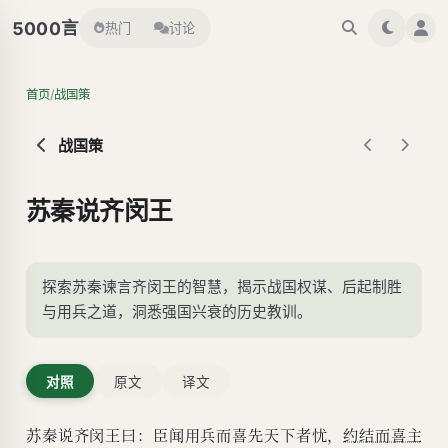
言
5000
热门
讨论
/
首页
战国策
战国策
苏秦说齐闵王
探索苏秦谏言齐闵王的智慧，揭示战国权谋、后起制胜
与用兵之道，洞悉强国兴衰的历史教训。
对照
原文
译文
苏秦说齐闵王曰：臣闻用兵而喜先天下者忧，
约结而喜主