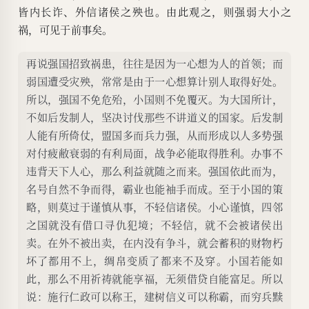
皆内长诈、外信诸侯之殃也。由此观之，则强弱大小之
祸，可见于前事矣。
再说强国招致祸患，往往是因为一心想为人的首领；而
弱国遭受灾殃，常常是由于一心想算计别人取得好处。
所以，强国不免危殆，小国则不免覆灭。为大国所计，
不如后发制人，坚决讨伐那些不讲道义的国家。后发制
人能有所倚仗，盟国多而兵力强，从而形成以人多势强
对付疲敝衰弱的有利局面，战争必能取得胜利。办事不
违背天下人心，那么利益就随之而来。强国依此而为，
名号自然不争而得，霸业也能袖手而成。至于小国的策
略，则莫过于谨慎从事，不轻信诸侯。小心谨慎，四邻
之国就没有借口寻仇犯境；不轻信，就不会被诸侯出
卖。在外不被出卖，在内没有争斗，就会蓄积的财物朽
坏了都用不上，绸帛变质了都来不及穿。小国若能如
此，那么不用祈祷就能享福，无须借贷自能富足。所以
说：施行仁政可以称王，建树信义可以称霸，而穷兵黩