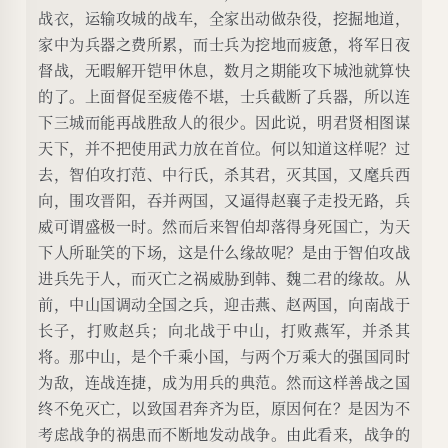
战衣，运输攻城的战车，全家出动做杂役，挖掘地道，
家中为兵器之费所累，而士兵为挖地而疲惫，将军日夜
督战，无暇解开铠甲休息，数月之期能攻下城池就算快
的了。上面督促至疲倦不堪，士兵截断了兵器，所以连
下三城而能再战胜敌人的很少。因此说，明君贤相图谋
天下，并不把使用武力放在首位。何以知道这样呢？过
去，智伯攻打范、中行氏，杀其君，灭其国，又麾兵西
向，围攻晋阳，吞并两国，又逼得赵襄子走投无路，兵
威可谓盛极一时。然而后来智伯却落得身死国亡，为天
下人所耻笑的下场，这是什么缘故呢？是由于智伯攻战
进兵先于人，而灭亡之祸威胁到韩、魏二君的缘故。从
前，中山国调动全国之兵，迎击燕、赵两国，向南战于
长子，打败赵兵；向北战于中山，打败燕军，并杀其
将。那中山，是个千乘小国，与两个万乘大的强国同时
为敌，连战连捷，成为用兵的典范。然而这样善战之国
终不免灭亡，以致国君奔齐为臣，原因何在？是因为不
考虑战争的祸患而不断地发动战争。由此看来，战争的