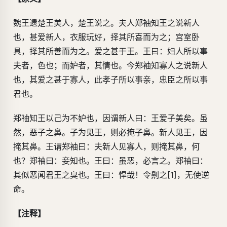
魏王遗楚王美人，楚王说之。夫人郑袖知王之说新人
也，甚爱新人，衣服玩好，择其所喜而为之；宫室卧
具，择其所善而为之。爱之甚于王。王曰：妇人所以事
夫者，色也；而妒者，其情也。今郑袖知寡人之说新人
也，其爱之甚于寡人，此孝子所以事亲，忠臣之所以事
君也。
郑袖知王以己为不妒也，因谓新人曰：王爱子美矣。虽
然，恶子之鼻。子为见王，则必掩子鼻。新人见王，因
掩其鼻。王谓郑袖曰：夫新人见寡人，则掩其鼻，何
也？郑袖曰：妾知也。王曰：虽恶，必言之。郑袖曰：
其似恶闻君王之臭也。王曰：悍哉！令劓之[1]，无使逆
命。
【注释】