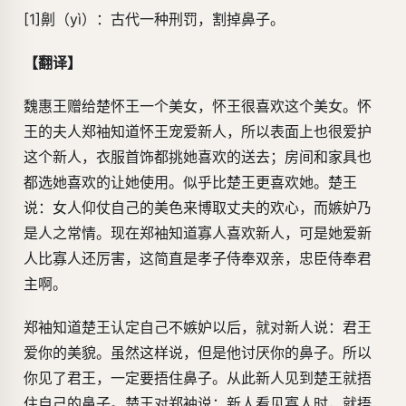
[1]劓（yì）：古代一种刑罚，割掉鼻子。
【翻译】
魏惠王赠给楚怀王一个美女，怀王很喜欢这个美女。怀
王的夫人郑袖知道怀王宠爱新人，所以表面上也很爱护
这个新人，衣服首饰都挑她喜欢的送去；房间和家具也
都选她喜欢的让她使用。似乎比楚王更喜欢她。楚王
说：女人仰仗自己的美色来博取丈夫的欢心，而嫉妒乃
是人之常情。现在郑袖知道寡人喜欢新人，可是她爱新
人比寡人还厉害，这简直是孝子侍奉双亲，忠臣侍奉君
主啊。
郑袖知道楚王认定自己不嫉妒以后，就对新人说：君王
爱你的美貌。虽然这样说，但是他讨厌你的鼻子。所以
你见了君王，一定要捂住鼻子。从此新人见到楚王就捂
住自己的鼻子。楚王对郑袖说：新人看见寡人时，就捂