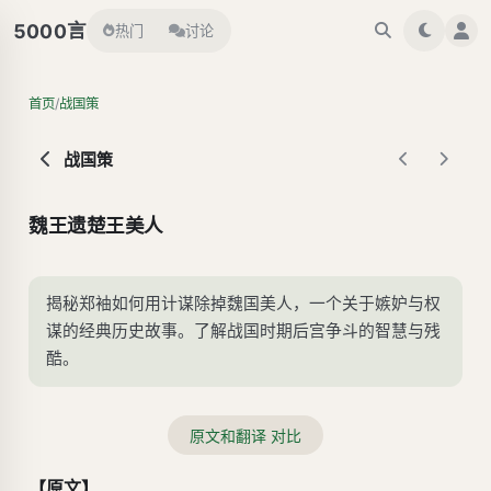
言
5000
热门
讨论
/
首页
战国策
战国策
魏王遗楚王美人
揭秘郑袖如何用计谋除掉魏国美人，一个关于嫉妒与权
谋的经典历史故事。了解战国时期后宫争斗的智慧与残
酷。
原文和翻译 对比
【原文】