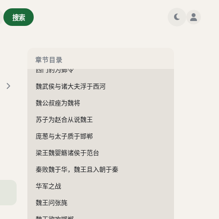
冯忌请见赵王
搜索
客见赵王
赵太后新用事
知伯索地于魏桓子
章节目录
西门豹为邺令
魏武侯与诸大夫浮于西河
魏公叔痤为魏将
苏子为赵合从说魏王
庞葱与太子质于邯郸
梁王魏婴觞诸侯于范台
秦败魏于华，魏王且入朝于秦
华军之战
魏王问张旄
魏王欲攻邯郸