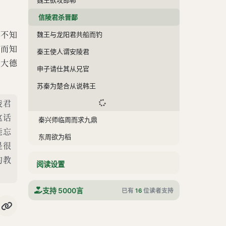
信陵君杀晋鄙
可不知
魏王与龙阳君共船而钓
得而知
秦王使人谓安陵君
此大德
申子请仕其从兄官
苏秦为楚合从说韩王
陵君
这话
秦兴师临周而求九鼎
能忘
东周欲为稻
是很
温人之周
的教
阅读设置
杜赫欲重景翠于周
昌他亡西周
支持 5000言
已有
16
位读者支持
秦令樗里疾以车百乘入周
苏厉谓周君