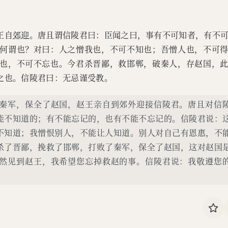
王自
郊迎
。唐且谓信陵君曰：臣闻之曰，事有不可知者，有不
何谓也？对曰：人之憎我也，不可不知也；吾憎人也，不可
也，不可不忘也。今君杀晋鄙，救邯郸，破秦人，存赵国，
之也。信陵君曰：无忌谨受教。
秦军，保全了赵国，赵王亲自到郊外迎接信陵君。唐且对信
能不知道的；有不能忘记的，也有不能不忘记的。信陵君说：
不知道；我憎恨别人，不能让人知道。别人对自己有恩惠，不
杀了晋鄙，挽救了邯郸，打败了秦军，保全了赵国，这对赵国
然见到赵王，我希望您忘掉救赵的事。信陵君说：我敬遵您