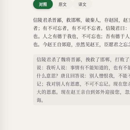
对照
原文
译文
信陵君杀晋鄙，救邯郸，破秦人，存赵国，赵
者；有不可忘者，有不可不忘者。信陵君曰：
也。人之有德于我也，不可忘也；吾有德于人
也。今赵王自郊迎，
卒然
见赵王，臣愿君之忘
信陵君杀了魏将晋鄙，挽救了邯郸，打败了
说：我听人说：事情有不能知道的，也有不
什么意思？唐且回答说：别人憎恨我，不能
记；我对别人有恩惠，不可不忘记。现在您
大的恩惠。现在赵王亲自到郊外迎接您，忽
诲。