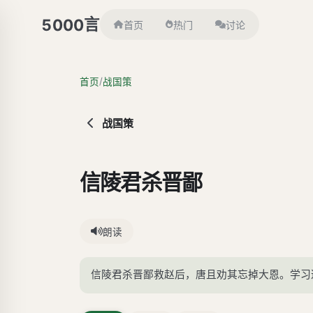
言
5000
首页
热门
讨论
/
首页
战国策
战国策
信陵君杀晋鄙
朗读
信陵君杀晋鄙救赵后，唐且劝其忘掉大恩。学习