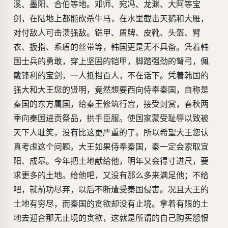
溪、墨阳、合伯等地。邓师、宛冯、龙渊、大阿等宝
剑，在陆地上都能砍杀牛马，在水里截击天鹅和大雁，
对付敌人可击溃强敌。铠甲、盾牌、皮靴、头盔、臂
衣、扳指、系盾的丝带等，韩国更是无不具备。凭着韩
国士兵的勇敢，穿上坚固的铠甲，脚踏强劲的弩弓，佩
戴锋利的宝剑，一人抵挡百人，不在话下。凭着韩国的
强大和大王您的贤明，竟然想要西向侍奉秦国，自称是
秦国的东方属国，给秦王修筑行宫，接受封赏，春秋两
季向秦国进贡祭品，拱手臣服。使国家蒙受耻辱以致被
天下人耻笑，没有比这更严重的了。所以希望大王您认
真考虑这个问题。大王如果侍奉秦国，秦一定会索取宜
阳、成皋。今年把土地献给他，明年又会得寸进尺，要
求更多的土地。给他吧，又没有那么多来满足他；不给
吧，就前功尽弃，以后不断遭受秦国侵害。况且大王的
土地有穷尽，而秦国的贪欲却没有止境。拿着有限的土
地去迎合那无止境的贪欲，这就是所谓的自己购买怨恨