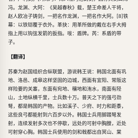
冯。龙渊、大阿：《吴越春秋》载，楚王命差人干将，
赵人欧冶子铸剑，一把名作龙渊，一把名作大阿。[8]铁
幕：以铁铠覆于衣外。革抉：用革所做的戴在右手大拇
指上用以钩弦发箭的扳指。㕹：盾牌。芮：系盾的带
子。
【翻译】
苏秦为赵国组织合纵联盟，游说韩王说：韩国北面有巩
地、洛邑、成皋这样坚固的边城，西面有宜阳、常阪这
样险要的关塞，东面有宛地、穰地和洧水，南面有陉
山，土地纵横千里，士兵数十万。普天之下的强弓劲
弩，都是韩国的产物。比如溪子、少府、时力和距黍，
这些良弓都能射到六百步以外。韩国士兵用脚踏弩发
射，连续发射多次也不停歇，远处的可射中胸膛，近处
可射穿心胸。韩国士兵使用的剑和戟都出自冥山、棠