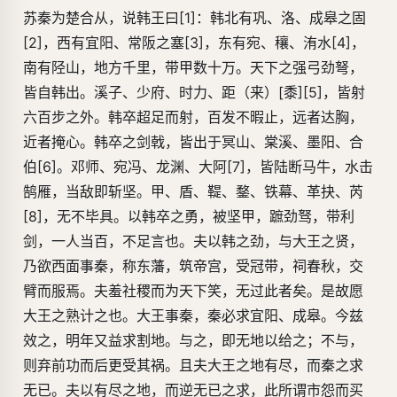
苏秦为楚合从，说韩王曰[1]：韩北有巩、洛、成皋之固
[2]，西有宜阳、常阪之塞[3]，东有宛、穰、洧水[4]，
南有陉山，地方千里，带甲数十万。天下之强弓劲弩，
皆自韩出。溪子、少府、时力、距（来）[黍][5]，皆射
六百步之外。韩卒超足而射，百发不暇止，远者达胸，
近者掩心。韩卒之剑戟，皆出于冥山、棠溪、墨阳、合
伯[6]。邓师、宛冯、龙渊、大阿[7]，皆陆断马牛，水击
鹄雁，当敌即斩坚。甲、盾、鞮、鍪、铁幕、革抉、芮
[8]，无不毕具。以韩卒之勇，被坚甲，蹠劲驽，带利
剑，一人当百，不足言也。夫以韩之劲，与大王之贤，
乃欲西面事秦，称东藩，筑帝宫，受冠带，祠春秋，交
臂而服焉。夫羞社稷而为天下笑，无过此者矣。是故愿
大王之熟计之也。大王事秦，秦必求宜阳、成皋。今兹
效之，明年又益求割地。与之，即无地以给之；不与，
则弃前功而后更受其祸。且夫大王之地有尽，而秦之求
无已。夫以有尽之地，而逆无已之求，此所谓市怨而买