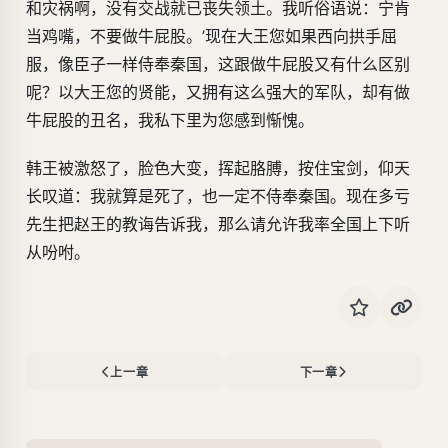
和灾祸啊，没有交战就已丧失领土。我听俗语说：宁肯
当鸡嘴，不要做牛屁股。’现在大王您如果西向拱手屈
服，像臣子一样侍奉秦国，这跟做牛屁股又有什么区别
呢？以大王您的贤能，又拥有这么强大的军队，却有做
牛屁股的丑名，我私下里为您感到惭愧。
韩王被激怒了，脸色大变，挥起胳膊，按住宝剑，仰天
长叹道：我就算是死了，也一定不侍奉秦国。现在多亏
先生把赵王的教诲告诉我，那么请允许我率全国上下听
从吩咐。
上一章
下一章