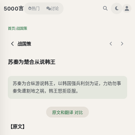
言
5000
热门
讨论
/
首页
战国策
战国策
苏秦为楚合从说韩王
苏秦为合纵游说韩王，以韩国强兵利剑为证，力劝勿事
秦免遭割地之祸，韩王怒拒臣服。
原文和翻译 对比
【原文】