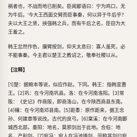
祸者也，不战而地已削矣。臣闻鄙语曰：宁为鸡口，无
为牛后。’今大王西面交臂而臣事秦，何以异于牛后乎？
夫以大王之贤，挟强韩之兵，而有牛后之名，臣窃为大
王羞之。
韩王忿然作色，攘臂按剑，仰天太息曰：寡人虽死，必
不能事秦。今主君以楚王之教诏之，敬奉社稷以从。
【注释】
[1]楚：据鲍本等说，似应作赵。下同。韩王：指韩宣惠
王。[2]巩：在今河南巩县。洛：在今河南洛阳。[3]常
阪：《史记》作商阪，即商洛山，在今陕西商县东南。
[4]穰：在今河南邓县南。[5]距黍：原作距来，据王念
孙、何建章等说改。古代的良弓。[6]棠溪：在今河南郾
城西北部。墨阳：地名，莫邪剑出于此地。合伯：地
名，产利剑。[7]宛冯：宛人在冯池铸剑，因称其剑曰宛