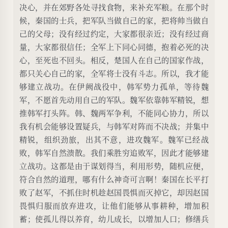
决心，并在郊野各处寻找食物，来补充军粮。在那个时
候，秦国的士兵，把军队当做自己的家，把将帅当做自
己的父母；没有经过约定，大家都很亲近；没有经过商
量，大家都很信任；全军上下同心同德，抱着必死的决
心，至死也不回头。相反，楚国人在自己的国家作战，
都只关心自己的家，全军将士没有斗志。所以，我才能
够建立战功。在伊阙战役中，韩军势力孤单，等待魏
军，不愿首先动用自己的军队。魏军依靠韩军精锐，想
推韩军打头阵。韩、魏两军争利，不能同心协力，所以
我有机会能够设置疑兵，与韩军对阵而不决战；并集中
精锐，组织劲旅，出其不意，进攻魏军。魏军已经战
败，韩军自然溃散。我们乘胜穷追败军，因此才能够建
立战功。这都是由于谋划得当，利用形势，随机应便，
符合自然的道理，哪有什么神奇可言啊！秦国在长平打
败了赵军，不抓住时机趁赵国畏惧而灭掉它，却因赵国
畏惧归服而放弃进攻，让他们能够从事耕种，增加积
蓄；使孤儿得以养育，幼儿成长，以增加人口；修缮兵