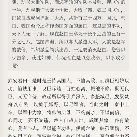
随，动员大批军队，而您率领的军队不及韩、魏联军的
一半，却与他们大战于伊阙，大败了韩、魏二国联军，
以致血流成河漂起了大盾，共斩首二十四万。因此，韩
国、魏国至今还称作秦国东面的属国。这是您的丰功，
天下人无不了解。现在赵国士卒死于长平之战的已有十
分之七八，赵国虚弱，所以寡人派遣大军，人数是赵军
的数倍，希望派您领兵出战，一定要消灭赵国。您曾以
少击多，获胜如神，何况现在是以强攻弱，以多攻少
呢？
武安君曰：是时楚王恃其国大，不恤其政，而群臣相妒以
功，谄谀用事，良臣斥疏，百姓心离，城池不修。既无良
臣，又无守备，故起所以得引兵深入，多
倍
城邑，
发梁
焚
舟以专民，以掠于郊野，以足军食。当此之时，秦中士
卒，以军中为家，将帅为父母，不约而亲，不谋而信，一
心同功，死不旋踵。楚人自战其地，咸顾其家，各有散
心，莫有斗志。是以能有功也。伊阙之战，韩孤顾魏，不
欲先用其众。魏恃韩之锐，欲推以为锋。二军争便之力不