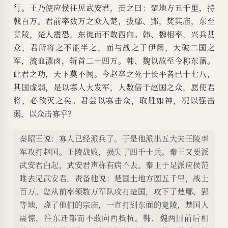
行。王乃使应侯往见武安君，责之曰：楚地方五千里，持
戟百万。君前率数万之众入楚，拔鄢、郢，焚其庙，东至
竟陵，楚人震恐，东徙而不敢西向。韩、魏相率，兴兵甚
众，君所将之不能半之，而与战之于伊阙，大破二国之
军，流血漂卤，斩首二十四万。韩、魏以故至今称东藩。
此君之功，天下莫不闻。今赵卒之死于长平者已十七八，
其国虚弱，是以寡人大发军，人数倍于赵国之众，愿使君
将，必欲灭之矣。君尝以寡击众，取胜如神，况以强击
弱，以众击寡乎？
秦昭王说：寡人已经派兵了。于是他派出五大夫王陵率
军攻打赵国。王陵战败，损失了四千士兵。秦王又要派
武安君白起，武安君声称有病不去。秦王于是派应侯范
睢去见武安君，责备他说：楚国土地方圆五千里，战士
百万。您从前率领数万军队攻打楚国，攻下了楚鄢、郢
等地，烧了他们的宗庙，一直打到东面的竟陵，楚国人
震惊，往东迁都而不敢向西抵抗。韩、魏两国前后相