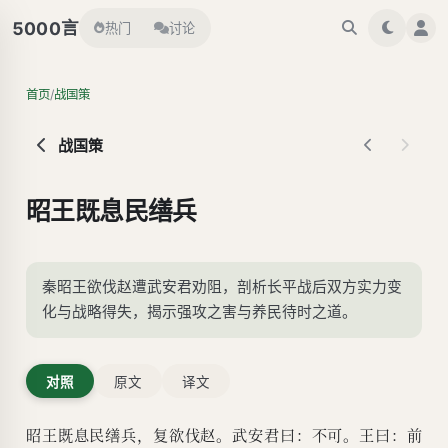
言
5000
热门
讨论
/
首页
战国策
战国策
昭王既息民缮兵
秦昭王欲伐赵遭武安君劝阻，剖析长平战后双方实力变
化与战略得失，揭示强攻之害与养民待时之道。
对照
原文
译文
昭王既息民缮兵，复欲伐赵。武安君曰：不可。王曰：前