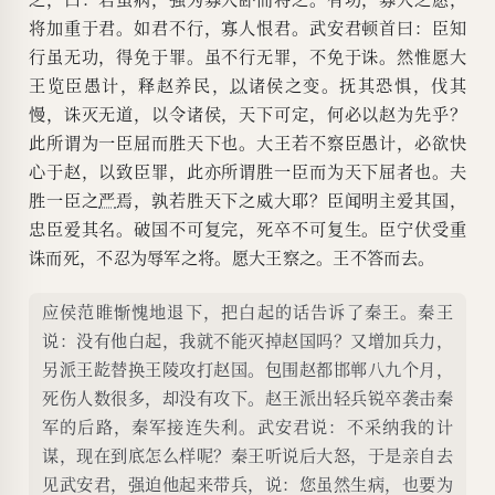
将加重于君。如君不行，寡人恨君。武安君顿首曰：臣知
行虽无功，得免于罪。虽不行无罪，不免于诛。然惟愿大
王览臣愚计，释赵养民，
以
诸侯之变。抚其恐惧，伐其
慢，诛灭无道，以令诸侯，天下可定，何必以赵为先乎？
此所谓为一臣屈而胜天下也。大王若不察臣愚计，必欲快
心于赵，以致臣罪，此亦所谓胜一臣而为天下屈者也。夫
胜一臣之
严
焉，孰若胜天下之威大耶？臣闻明主爱其国，
忠臣爱其名。破国不可复完，死卒不可复生。臣宁伏受重
诛而死，不忍为辱军之将。愿大王察之。王不答而去。
应侯范睢惭愧地退下，把白起的话告诉了秦王。秦王
说：没有他白起，我就不能灭掉赵国吗？又增加兵力，
另派王龁替换王陵攻打赵国。包围赵都邯郸八九个月，
死伤人数很多，却没有攻下。赵王派出轻兵锐卒袭击秦
军的后路，秦军接连失利。武安君说：不采纳我的计
谋，现在到底怎么样呢？秦王听说后大怒，于是亲自去
见武安君，强迫他起来带兵，说：您虽然生病，也要为