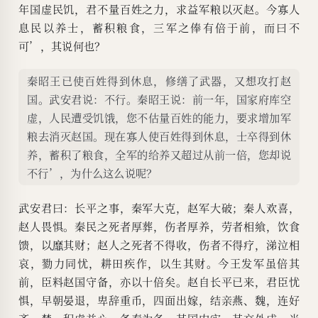
年国虚民饥，君不量百姓之力，求益军粮以灭赵。今寡人
息民以养士，蓄积粮食，三军之俸有倍于前，而曰不
可’，其说何也？
秦昭王已使百姓得到休息，修缮了武器，又想攻打赵
国。武安君说：不行。秦昭王说：前一年，国家府库空
虚，人民遭受饥饿，您不估量百姓的能力，要求增加军
粮去消灭赵国。现在寡人使百姓得到休息，士卒得到休
养，蓄积了粮食，全军的给养又超过从前一倍，您却说
不行’，为什么这么说呢？
武安君曰：长平之事，秦军大克，赵军大破；秦人欢喜，
赵人畏惧。秦民之死者厚葬，伤者厚养，劳者相飨，饮食
馈，以
靡
其财；赵人之死者不得收，伤者不得疗，涕泣相
哀，勠力同忧，耕田疾作，以生其财。今王发军虽倍其
前，臣料赵国守备，亦以十倍矣。赵自长平已来，君臣忧
惧，早朝晏退，卑辞重币，四面出嫁，结亲燕、魏，连好