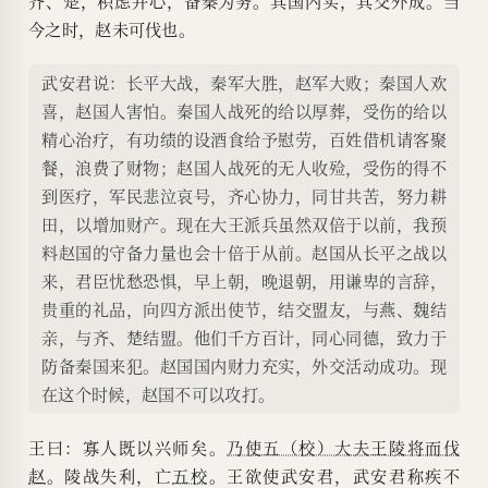
齐、楚，积虑并心，备秦为务。其国内实，其交外成。当
今之时，赵未可伐也。
武安君说：长平大战，秦军大胜，赵军大败；秦国人欢
喜，赵国人害怕。秦国人战死的给以厚葬，受伤的给以
精心治疗，有功绩的设酒食给予慰劳，百姓借机请客聚
餐，浪费了财物；赵国人战死的无人收殓，受伤的得不
到医疗，军民悲泣哀号，齐心协力，同甘共苦，努力耕
田，以增加财产。现在大王派兵虽然双倍于以前，我预
料赵国的守备力量也会十倍于从前。赵国从长平之战以
来，君臣忧愁恐惧，早上朝，晚退朝，用谦卑的言辞，
贵重的礼品，向四方派出使节，结交盟友，与燕、魏结
亲，与齐、楚结盟。他们千方百计，同心同德，致力于
防备秦国来犯。赵国国内财力充实，外交活动成功。现
在这个时候，赵国不可以攻打。
王曰：寡人既以兴师矣。
乃使五（校）大夫王陵将而伐
赵
。陵战失利，亡
五校
。王欲使武安君，武安君称疾不