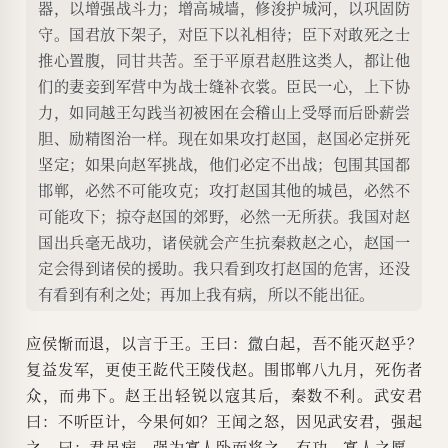
器，以增强战斗力；增高城墙，修浚护城河，以巩固防
守。国君放下架子，对臣下以礼相待；臣下对敢死之士
推心置腹，同甘共苦。至于平原君赵胜这类人，都让他
们的妻妾到军营中为战士缝补衣裳。臣民一心，上下协
力，如同越王勾践当初被困在会稽山上受辱而后卧薪尝
胆、励精图治一样。现在如果攻打赵国，赵国必定拼死
坚定；如果向赵军挑战，他们必定不出战；包围其国都
邯郸，必然不可能攻克；攻打赵国其他的城邑，必然不
可能攻下；掠夺赵国的郊野，必然一无所获。我国对赵
国出兵毫无战功，诸侯就会产生抗秦救赵之心，赵国一
定会得到诸侯的援助。我只看到攻打赵国的危害，还没
有看到有利之处；再加上我有病，所以不能出征。
应侯惭而退，以言于王。王曰：
微
白起，吾不能灭赵乎？
复益发军，更使王龁代王陵伐赵。围邯郸八九月，死伤者
众，而弗下。赵王出轻锐以寇其后，秦数不利。武安君
曰：不听臣计，今果何如？王闻之怒，因见武安君，强起
之，曰：君虽病，强为寡人卧而将之。有功，寡人之愿，