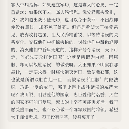
寡人带病指挥。如果建立军功，这是寡人的心愿，一定
重赏您；如果您不去，寡人怨恨您。武安君叩头致礼，
说：我知道出战即使无功，也可以免于获罪；不出战即
使没有罪过，却不免于处死。但还是希望大王接受愚
见，放弃攻打赵国，让人民养精蓄锐，以等待诸侯的关
系变化。安抚他们中担惊害怕的，讨伐他们中骄傲轻慢
的，消灭他们中昏庸无道的，这样来号令诸侯，天下可
定，何必先要攻打赵国呢？这就是所谓为白起一臣屈
服，却可以战胜诸侯’的做法呀。大王如果不明察我那
愚计，一定要求得一时痛快消灭赵国，致使我获罪，这
也就是所谓取胜白起一臣，而被诸侯所屈服’的做法
呀。取胜一臣的威严，哪里比得上战胜诸侯的威严大
呢？我听说，明君爱他的国家，忠臣爱他的名誉；灭亡
的国家不可能再复原，死去的士卒不可能再复活。我宁
愿受重罪而死，也不忍心做一个辱军败国的将领。希望
大王谨慎考虑。秦王没有回答，转身离开了。