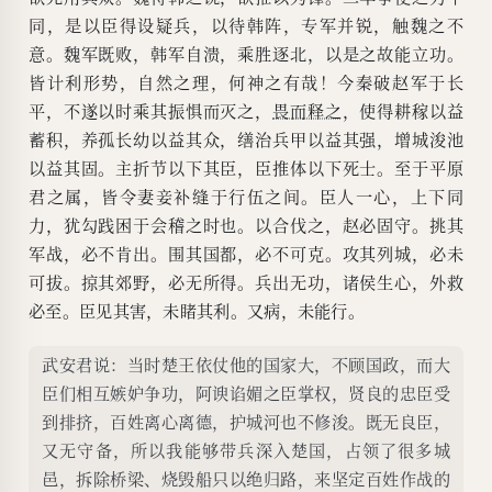
同，是以臣得设疑兵，以待韩阵，专军并锐，触魏之不
意。魏军既败，韩军自溃，乘胜逐北，以是之故能立功。
皆计利形势，自然之理，何神之有哉！今秦破赵军于长
平，不遂以时乘其振惧而灭之，
畏而释之
，使得耕稼以益
蓄积，养孤长幼以益其众，缮治兵甲以益其强，增城浚池
以益其固。主折节以下其臣，臣推体以下死士。至于平原
君之属，皆令妻妾补缝于行伍之间。臣人一心，上下同
力，犹勾践困于会稽之时也。以合伐之，赵必固守。挑其
军战，必不肯出。围其国都，必不可克。攻其列城，必未
可拔。掠其郊野，必无所得。兵出无功，诸侯生心，外救
必至。臣见其害，未睹其利。又病，未能行。
武安君说：当时楚王依仗他的国家大，不顾国政，而大
臣们相互嫉妒争功，阿谀谄媚之臣掌权，贤良的忠臣受
到排挤，百姓离心离德，护城河也不修浚。既无良臣，
又无守备，所以我能够带兵深入楚国，占领了很多城
邑，拆除桥梁、烧毁船只以绝归路，来坚定百姓作战的