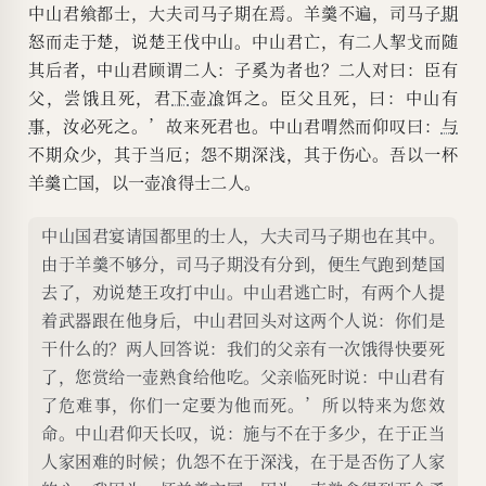
中山君飨都士，大夫司马子期在焉。羊羹不遍，司马子
期
怒而走于楚，说楚王伐中山。中山君亡，有二人挈戈而随
其后者，中山君顾谓二人：子奚为者也？二人对曰：臣有
父，尝饿且死，君
下
壶
飡
饵之。臣父且死，曰：中山有
事
，汝必死之。’故来死君也。中山君喟然而仰叹曰：
与
不期众少，其于当厄；怨不期深浅，其于伤心。吾以一杯
羊羹亡国，以一壶飡得士二人。
中山国君宴请国都里的士人，大夫司马子期也在其中。
由于羊羹不够分，司马子期没有分到，便生气跑到楚国
去了，劝说楚王攻打中山。中山君逃亡时，有两个人提
着武器跟在他身后，中山君回头对这两个人说：你们是
干什么的？两人回答说：我们的父亲有一次饿得快要死
了，您赏给一壶熟食给他吃。父亲临死时说：中山君有
了危难事，你们一定要为他而死。’所以特来为您效
命。中山君仰天长叹，说：施与不在于多少，在于正当
人家困难的时候；仇怨不在于深浅，在于是否伤了人家