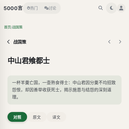
言
5000
热门
讨论
/
首页
战国策
战国策
中山君飨都士
一杯羊羹亡国，一壶熟食得士：中山君因分羹不均招致
怨恨，却因善举收获死士，揭示施恩与结怨的深刻道
理。
对照
原文
译文