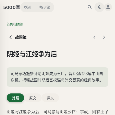
言
5000
热门
讨论
/
首页
战国策
战国策
阴姬与江姬争为后
司马憙巧施妙计助阴姬成为王后，智斗强赵化解中山国
危机。揭秘战国时期后宫权谋与外交智慧的经典故事。
对照
原文
译文
阴姬与江姬争为后，司马憙谓阴姬公曰：事成，则有土子