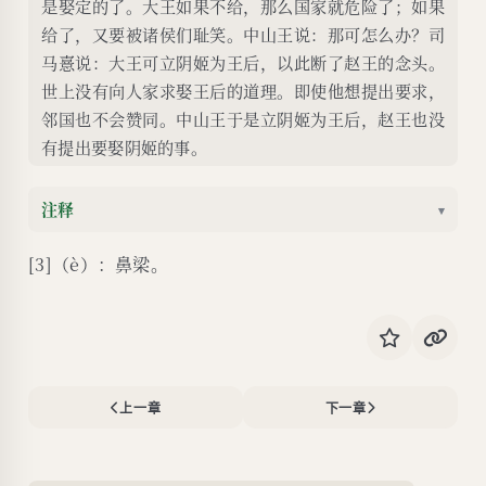
是娶定的了。大王如果不给，那么国家就危险了；如果
给了，又要被诸侯们耻笑。中山王说：那可怎么办？司
马憙说：大王可立阴姬为王后，以此断了赵王的念头。
世上没有向人家求娶王后的道理。即使他想提出要求，
邻国也不会赞同。中山王于是立阴姬为王后，赵王也没
有提出要娶阴姬的事。
注释
▾
[3]（è）：鼻梁。
上一章
下一章