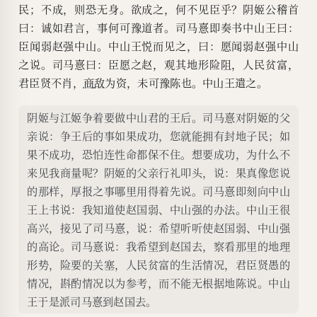
民；不成，则恐无身。欲成之，何不见臣乎？阴姬公稽首
曰：诚如君言，事何可豫道者。司马憙即奏书中山王曰：
臣闻弱赵强中山。中山王悦而见之，曰：愿闻弱赵强中山
之说。司马憙曰：臣愿之赵，观其地形险阻，人民贫富，
君臣贤不肖，
商
敌
为资，未可豫陈也。中山王遣之。
阴姬与江姬争着要做中山君的王后。司马憙对阴姬的父
亲说：争王后的事如果成功，您就能拥有封地子民；如
果不成功，恐怕连性命都保不住。想要成功，为什么不
来见我商量呢？阴姬的父亲行礼叩头，说：果真像您说
的那样，厚报之事哪里用得着先说。司马憙即刻向中山
王上书说：我知道使赵国弱、中山强的办法。中山王很
高兴，接见了司马憙，说：希望听听使赵国弱、中山强
的高论。司马憙说：我希望到赵国去，察看那里的地理
形势，险要的关塞，人民贫富的生活情况，君臣贤愚的
情况，斟酌情况以为参考，而不能无根据地陈说。中山
王于是派司马憙到赵国去。