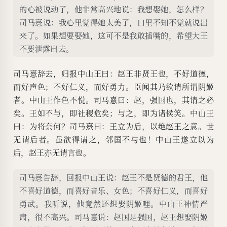
的心被说动了，他非常高兴地说：我想娶她，怎么样？
司马憙说：我心里觉得她太美了，口里不知不觉就说出
来了。如果想要娶她，这可不是我敢插嘴的，希望大王
不要泄露出去。
司马憙辞去，归报中山王曰：赵王非贤王也，不好道德，
而好声色；不好仁义，而好勇力。臣闻其乃欲请所谓阴姬
者。中山王作色不悦。司马憙曰：赵，强国也，其请之必
矣。王如不与，即社稷危矣；与之，即为诸侯笑。中山王
曰：为将奈何？司马憙曰：王立为后，以绝赵王之意。世
无请后者。虽欲得请之，邻国不与也！中山王遂立以为
后，赵王亦无请言也。
司马憙告辞，回报中山王说：赵王不是贤德的君王，他
不喜好道德，而喜好音乐、女色；不喜好仁义，而喜好
勇武。我听说，他竟然还想娶阴姬哩。中山王神情严
肃，很不高兴。司马憙说：赵国是强国，赵王想娶阴姬