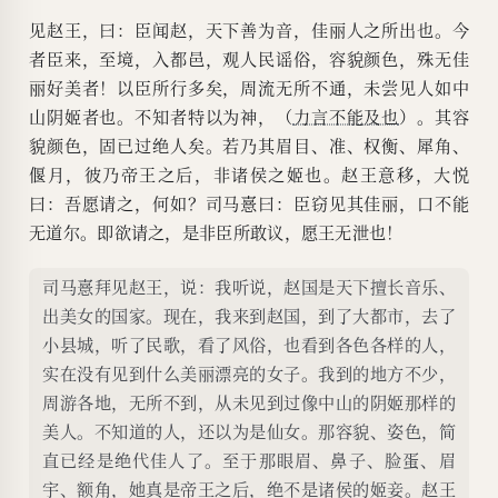
见赵王，曰：臣闻赵，天下善为音，佳丽人之所出也。今
者臣来，至境，入都邑，观人民谣俗，容貌颜色，殊无佳
丽好美者！以臣所行多矣，周流无所不通，未尝见人如中
山阴姬者也。不知者特以为神，（
力言不能及也
）。其容
貌颜色，固已过绝人矣。若乃其眉目、准、权衡、犀角、
偃月，彼乃帝王之后，非诸侯之姬也。赵王意移，大悦
曰：吾愿请之，何如？司马憙曰：臣窃见其佳丽，口不能
无道尔。即欲请之，是非臣所敢议，愿王无泄也！
司马憙拜见赵王，说：我听说，赵国是天下擅长音乐、
出美女的国家。现在，我来到赵国，到了大都市，去了
小县城，听了民歌，看了风俗，也看到各色各样的人，
实在没有见到什么美丽漂亮的女子。我到的地方不少，
周游各地，无所不到，从未见到过像中山的阴姬那样的
美人。不知道的人，还以为是仙女。那容貌、姿色，简
直已经是绝代佳人了。至于那眼眉、鼻子、脸蛋、眉
宇、额角，她真是帝王之后，绝不是诸侯的姬妾。赵王