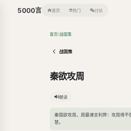
言
5000
首页
热门
讨论
/
首页
战国策
战国策
秦欲攻周
朗读
秦国欲攻周，周最谏言利弊：攻周得不
慧。