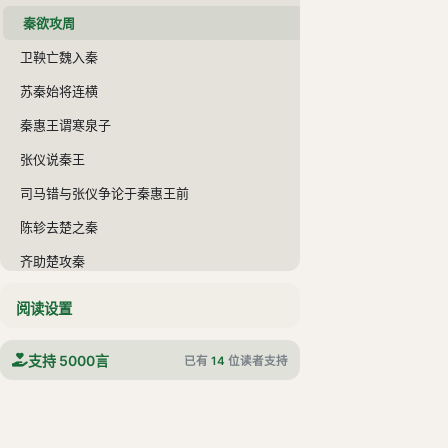
秦欲攻周
卫鞅亡魏入秦
苏秦始将连横
秦惠王谓寒泉子
张仪说秦王
司马错与张仪争论于秦惠王前
陈轸去楚之秦
齐助楚攻秦
楚绝齐，齐举兵伐楚
阅读设置
医扁鹊见秦武王
支持 5000言
已有
14
位读者支持
秦武王谓甘茂
甘茂亡秦且之齐
秦兴师临周而求九鼎