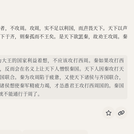
计者，不攻周。攻周，实不足以利国，而
声
畏天下。天下以声
天下于齐，则秦孤而不王矣。是天下欲
罢
秦，故劝王攻周。秦
为大王的国家利益着想，不应该攻打西周。秦如果攻打西
，反而会在名义上让天下人憎恨秦国。天下人因秦攻打天
国联合。秦为攻周陷于疲惫，又使天下诸侯与齐国联合，
诸侯想使秦军精疲力竭，才怂恿君王攻打西周国的。秦国
就不能通行于周了。