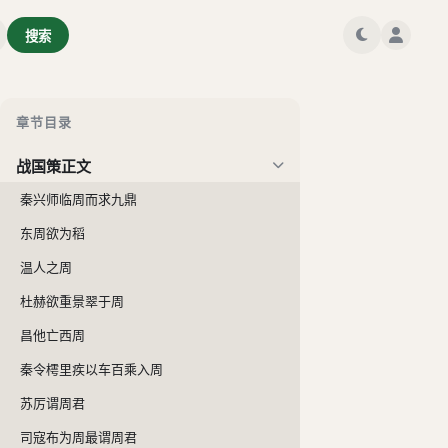
搜索
章节目录
战国策正文
秦兴师临周而求九鼎
东周欲为稻
温人之周
杜赫欲重景翠于周
昌他亡西周
秦令樗里疾以车百乘入周
苏厉谓周君
司寇布为周最谓周君