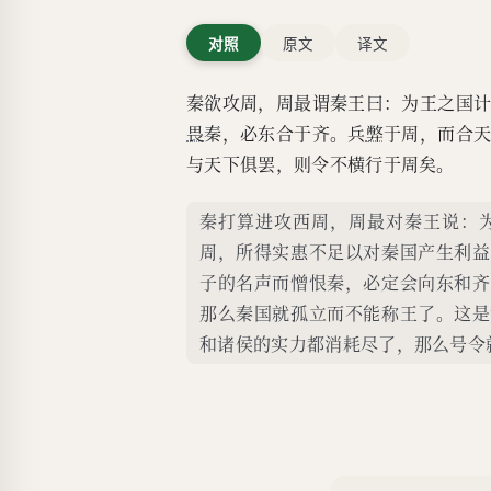
对照
原文
译文
秦欲攻周，周最谓秦王曰：为王之国
畏
秦，必东合于齐。兵
弊
于周，而合
与天下俱罢，则令不横行于周矣。
秦打算进攻西周，周最对秦王说：
周，所得实惠不足以对秦国产生利益
子的名声而憎恨秦，必定会向东和齐
那么秦国就孤立而不能称王了。这是
和诸侯的实力都消耗尽了，那么号令