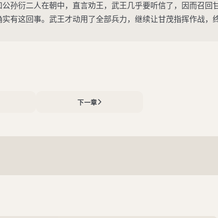
和公孙衍二人在朝中，直言劝王，武王几乎要听信了，因而召回
确实有这回事。武王才动用了全部兵力，继续让甘茂指挥作战，
下一章