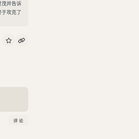
甘茂并告诉
终于攻克了