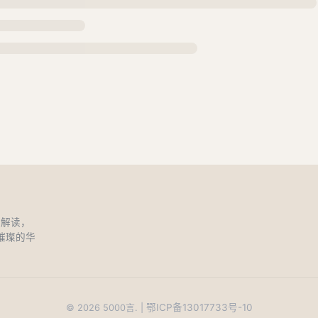
和解读，
璀璨的华
鄂ICP备13017733号-10
©
2026
5000言. |