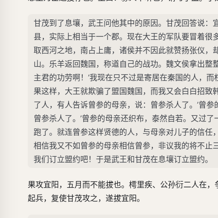
甘茂到了息壤，武王问他其中的原因。甘茂回答说：
县，实际上相当于一个郡。现在大王的军队要冒着很
取西河之地，南占上庸，诸侯并不因此就赞扬张仪，
山。乐羊返回魏国，称道自己的战功。魏文侯拿出整
主君的功劳啊！’我现在只不过是寄居在秦国的人，而
果这样，大王就欺骗了盟国魏国，而我又会白白招致
了人，有人告诉曾参的母亲，说：曾参杀人了。’曾参
曾参杀人了。’曾参的母亲还织布，泰然自若。又过了
跑了。就连曾参这样贤德的人，与母亲对儿子的信任
相信我又不如曾参的母亲相信曾参，非议我的将不止
我们订立盟约吧！于是武王和甘茂在息壤订立盟约。
果攻宜阳，五月而不能拔也。樗里疾、公孙衍二人在，
起兵，复使甘茂攻之，遂拔宜阳。