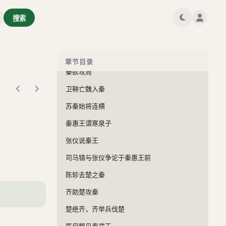
昌他亡西周
搜索
秦令樗里疾以车百乘入周
苏厉谓周君
司寇布为周最谓周君
章节目录
秦欲攻周
卫鞅亡魏入秦
苏秦始将连横
秦惠王谓寒泉子
张仪说秦王
司马错与张仪争论于秦惠王前
陈轸去楚之秦
齐助楚攻秦
楚绝齐，齐举兵伐楚
医扁鹊见秦武王