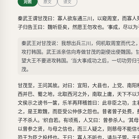
对照
原文
译文
秦武王谓甘茂曰：寡人欲
车通
三川，以窥周室，而寡人
子归告王曰：魏听臣矣，然愿王勿攻也。’事成，尽以
秦武王对甘茂说：我想出兵三川，伺机取周室而代之
攻打韩国。武王派亲信向寿做甘茂的副使出使魏国。
望大王不要进攻韩国。’当大事成功之后，一切功劳归
茂。
甘茂至，王问其故。对曰：宜阳，大县也，上党、南阳
西并巴、蜀之地，北取西河之外，南取上庸，天下不以
文侯示之谤书一箧，乐羊再拜稽首曰：此非臣之功，主
之，是王欺魏，而臣受公仲侈之怨也。昔者曾子处费，
子不杀人。’织自若。有顷焉，人又曰：曾参杀人。’其
以曾参之贤，与母之信也，而三人疑之，则慈母不能信
恐王为臣之投杼也。王曰：寡人不听也，请与子盟。于