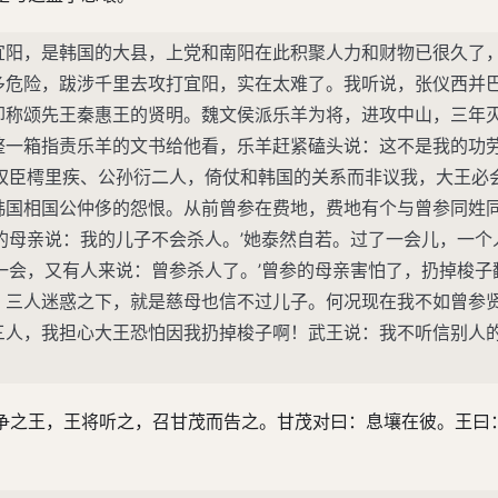
宜阳，是韩国的大县，上党和南阳在此积聚人力和财物已很久了
多危险，跋涉千里去攻打宜阳，实在太难了。我听说，张仪西并
却称颂先王秦惠王的贤明。魏文侯派乐羊为将，进攻中山，三年
整一箱指责乐羊的文书给他看，乐羊赶紧磕头说：这不是我的功
权臣樗里疾、公孙衍二人，倚仗和韩国的关系而非议我，大王必
韩国相国公仲侈的怨恨。从前曾参在费地，费地有个与曾参同姓
的母亲说：我的儿子不会杀人。’她泰然自若。过了一会儿，一个
一会，又有人来说：曾参杀人了。’曾参的母亲害怕了，扔掉梭子
，三人迷惑之下，就是慈母也信不过儿子。何况现在我不如曾参
三人，我担心大王恐怕因我扔掉梭子啊！武王说：我不听信别人
争之王，王将听之，召甘茂而告之。甘茂对曰：息壤在彼。王曰