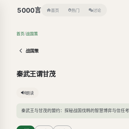
言
5000
首页
热门
讨论
/
首页
战国策
战国策
秦武王谓甘茂
朗读
秦武王与甘茂的盟约：探秘战国伐韩的智慧博弈与信任考