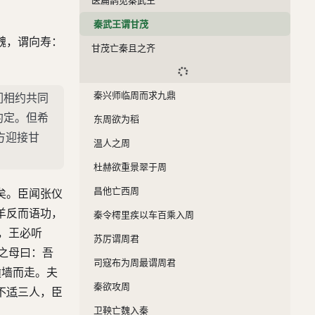
秦武王谓甘茂
魏，谓向寿：
甘茂亡秦且之齐
秦兴师临周而求九鼎
们相约共同
约定。但希
东周欲为稻
方迎接甘
温人之周
杜赫欲重景翠于周
昌他亡西周
矣。臣闻张仪
羊反而语功，
秦令樗里疾以车百乘入周
，王必听
苏厉谓周君
之母曰：吾
司寇布为周最谓周君
逾墙而走。夫
秦欲攻周
不
适
三人，臣
卫鞅亡魏入秦