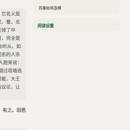
苏秦始将连横
，它名义是
秦惠王谓寒泉子
巴、蜀，北
阅读设置
张仪说秦王
灭掉了中
司马错与张仪争论于秦惠王前
劳，完全是
会听从。如
陈轸去楚之秦
同名的人杀
齐助楚攻秦
人跑来说：
楚绝齐，齐举兵伐楚
翻过垣墙逃
医扁鹊见秦武王
贤能，大王
的议论，让
秦武王谓甘茂
甘茂亡秦且之齐
：有之。因悉