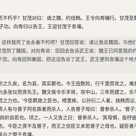
死不朽乎？甘茂对曰：请之魏，约伐韩。王令向寿辅行。甘茂至
为子功。向寿归以告王，王迎甘茂于息壤。
，这样我死了会永垂不朽吧？甘茂回答说：请让我去魏国，与他
甘茂到了魏国，对向寿说：您回去告诉武王说：魏王已同意我的
于您。向寿回到秦国，把这话告诉了武王，武王便到息壤这个地
积之久矣，名为县，其实郡也。今王
倍
数险，行千里而攻之，难
为
多
张仪而贤先王。魏文侯令乐羊将，攻中山，三年而拔之，乐
君之力也。’今臣羁旅之臣也，樗里疾、公孙衍二人者，挟韩而议
费人有与曾子同名族者而杀人，人告曾子母曰：曾参杀人。’曾子
母尚织自若也。顷之，一人又告之曰：曾参杀人。’其母惧，投杼
也。今臣之贤不及曾子，而王之信臣又未若曾子之母也，疑臣者
是与之盟于息壤。