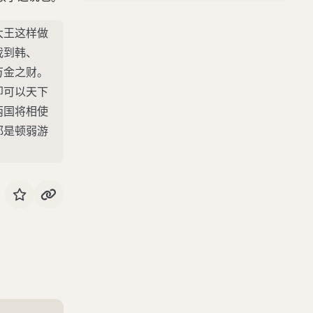
司寇布为周最谓周君
大王这样做
秦欲攻周
我到韩、
卫鞅亡魏入秦
万金之财。
苏秦始将连横
即可以天下
两国将相使
秦惠王谓寒泉子
都是顿弱游
张仪说秦王
司马错与张仪争论于秦惠王前
陈轸去楚之秦
齐助楚攻秦
楚绝齐，齐举兵伐楚
医扁鹊见秦武王
秦武王谓甘茂
甘茂亡秦且之齐