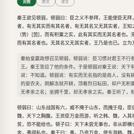
对照
原文
译文
秦王欲见顿弱，顿弱曰：臣之义不参拜，王能使臣无拜
者，有无其实而有其名者，有无其名又无其实者，王知
（势）[
劳
]，而有积粟之实，此有其实而无其名者也。
而有其名者也。无其名又无其实者，王乃是也已。立为
秦始皇嬴政想召见顿弱，顿弱说：臣习惯对君王不行
王。秦王答应了他的条件。于是顿弱对秦王说：天下
说：不知道。顿弱说：有实而无名指的是商人，没有
的是农夫，刚解冻就开耕，顶着烈日耘田，却户无积
无孝亲之名；坐拥千里，却无孝亲之实。秦王听了，
顿弱曰：山东战国有六，威不掩于山东，而
掩于母
，臣
魏，天下之胸腹。王资臣万金而游，听之韩、魏，入其
贫，恐不能给也。顿子曰：天下未尝无事也，非从即横
金，弗得私也。秦王曰：善。乃资万金，使东游韩、魏