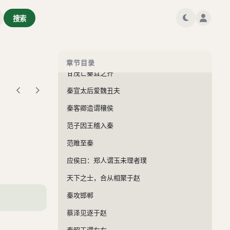
齐助楚攻秦
搜索
楚绝齐，齐举兵伐楚
医扁鹊见秦武王
秦武王谓甘茂
章节目录
甘茂亡秦且之齐
秦宣太后爱魏丑夫
秦客卿造谓穰侯
范子因王稽入秦
范睢至秦
应侯曰：郑人谓玉未理者璞
天下之士，合从相聚于赵
秦攻邯郸
蔡泽见逐于赵
秦昭王谓左右