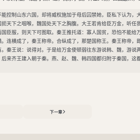
不能控制山东六国，却将威权施加于母后囚禁她，臣私下认为，
国扼天下之咽喉，魏国处天下之胸腹。大王若肯给臣万金，听任
两国臣服，则天下可图取。秦王推托道：寡人国贫，恐怕不能给
横。连横成了，秦王称帝。合纵成了，那楚国称王。秦王称帝，
有。秦王说：说得对。于是给万金使顿弱往东游说韩、魏，游说
。后来齐王建入朝于秦。燕、赵、魏、韩四国都归附于秦国，这
下一章