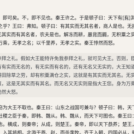
，即可矣。不，即不见也。秦王许之。于是顿子曰：天下有[
有
]
之乎？王曰：弗知。顿子曰：有其实而无其名者，商人是也。无
无其实而有其名者，农夫是也。解冻而耕，
暴背而耨
，无积粟之
万乘，无孝之名；以千里养，无孝之实。秦王悖然而怒。
参拜之礼。假如大王能特许免我参拜之礼，就可见大王。否则，
有有实而无名的，有无实而有名的，还有无名又无实的，大王知
耕田除草之劳，却有积粟满仓之实，这就是有其实而无其名。无
粟，这是无其实而有其名。而无名又无实则是指大王您。身为万
勃然大怒。
窃为大王不取也。秦王曰：山东之战国可兼与？顿子曰：韩，天
社稷之臣于秦，即韩、魏从。韩、魏从，而天下可图也。秦王曰
也。横成，则秦帝；从成，则楚王。秦帝，即以天下
恭
养；楚王
，入其将相。北游于燕、赵，而杀李牧。齐王入朝，四国
必
从，