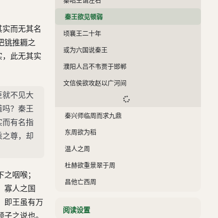
秦王欲见顿弱
其实而无其名
顷襄王二十年
把铫推耨
之
或为六国说秦王
实，此无其实
濮阳人吕不韦贾于邯郸
文信侯欲攻赵以广河间
臣就不见大
道吗？秦王
秦兴师临周而求九鼎
实而有名指
东周欲为稻
乘之尊，却
温人之周
杜赫欲重景翠于周
下之咽喉；
昌他亡西周
：寡人之国
秦令樗里疾以车百乘入周
，即王虽有万
阅读设置
苏厉谓周君
顿子之说也。