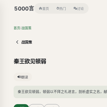
言
5000
首页
热门
讨论
/
首页
战国策
战国策
秦王欲见顿弱
朗读
秦王欲见顿弱，顿弱以不拜之礼进言，剖析虚实之名，