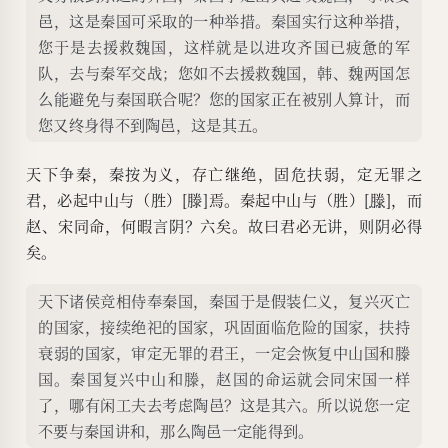
邑，这是秦国可采取的一种举措。秦国实行这种举措，
您于是去援救魏国，这样就是以进攻齐国已疲惫的军
队，去与秦军交战；您如不去援救魏国，韩、魏两国怎
么能避免与秦国联合呢？您的国家正在被别人算计，而
您又终身得不到陶邑，这是其五。
天下争秦，秦按为义，存亡继绝，固危扶弱，定无罪之
君，必起中山与（胜）[滕]焉。秦起中山与（胜）[
滕
]，而
赵、宋同命，何暇言阴？六矣。故曰君必无讲，则阴必得
矣。
天下诸侯竞相侍奉秦国，秦国于是假装仁义，复兴灭亡
的国家，接续绝祀的国家，巩固面临危险的国家，扶持
衰弱的国家，审定无罪的君王，一定会恢复中山国和滕
国。秦国复兴中山和滕，赵国的命运就会同宋国一样
了，哪有闲工夫去考虑陶邑？这是其六。所以说您一定
不要与秦国讲和，那么陶邑一定能得到。