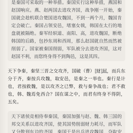
是秦国可采取的一种举措。秦国实行这种举措，燕国和
赵国响应。燕、赵两国去进攻齐国，战争刚一开始，秦
国就会趁机联合楚国进攻魏国，不到一两个月，魏国肯
定会破亡。秦国占领安邑，堵塞女戟，韩国在太行的地
盘就被隔绝。秦军经轵道、南阳、高，进攻魏国，断绝
韩国的后路，包抄东周和西周，那么赵国就自然而然被
削弱了。国家被秦国削弱，军队被分去进攻齐国，这对
赵国不利，而您终身得不到陶邑，这是其四。
天下争秦，秦坚三晋之交攻齐，国破（曹）[
财
]
屈
，而兵东
分于齐，秦按兵攻魏，取安邑，是秦之一举也。秦行是计
也，君按救魏，是以攻齐之已弊，救与秦争战也；君不救
也，韩、魏焉免西合？国在谋之中，而君有终身不得阴，
五矣。
天下诸侯竞相侍奉秦国，秦国加强与赵、魏、韩三国的
邦交关系以进攻齐国，使其国势削弱财力耗尽，而军队
又分散到东边的齐国，秦国于是出兵进攻魏国，夺取安