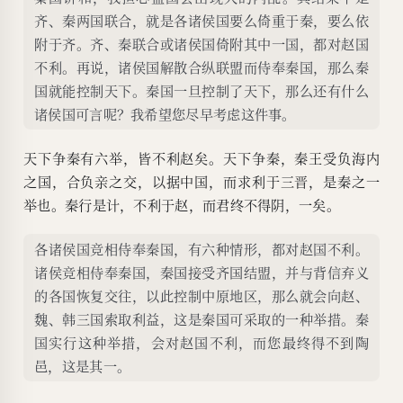
齐、秦两国联合，就是各诸侯国要么倚重于秦，要么依
附于齐。齐、秦联合或诸侯国倚附其中一国，都对赵国
不利。再说，诸侯国解散合纵联盟而侍奉秦国，那么秦
国就能控制天下。秦国一旦控制了天下，那么还有什么
诸侯国可言呢？我希望您尽早考虑这件事。
天下争秦有六举，皆不利赵矣。天下争秦，秦王受负海内
之国，合负亲之交，以据中国，而求利于三晋，是秦之一
举也。秦行是计，不利于赵，而君终不得阴，一矣。
各诸侯国竞相侍奉秦国，有六种情形，都对赵国不利。
诸侯竞相侍奉秦国，秦国接受齐国结盟，并与背信弃义
的各国恢复交往，以此控制中原地区，那么就会向赵、
魏、韩三国索取利益，这是秦国可采取的一种举措。秦
国实行这种举措，会对赵国不利，而您最终得不到陶
邑，这是其一。