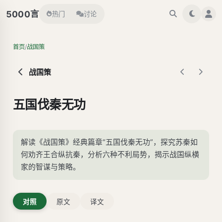
言
5000
热门
讨论
/
首页
战国策
战国策
五国伐秦无功
解读《战国策》经典篇章“五国伐秦无功”，探究苏秦如
何劝齐王合纵抗秦，分析六种不利局势，揭示战国纵横
家的智谋与策略。
对照
原文
译文