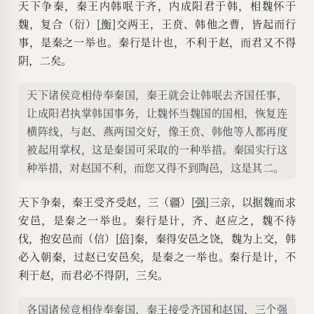
天下争秦，秦王内韩呡于齐，内成阳君于韩，相魏怀于
魏，复合（衍）[
衡
]交两王，王贲、韩他之曹，皆起而行
事，是秦之一举也。秦行是计也，不利于赵，而君又不得
阴，二矣。
天下诸侯竞相侍奉秦国，秦王就会让韩呡去齐国任事，
让成阳君执掌韩国事务，让魏怀当魏国的国相，恢复连
横阵线，与赵、燕两国交好，像王贲、韩他等人都再度
被起用掌权，这是秦国可采取的一种举措。秦国实行这
种举措，对赵国不利，而您又得不到陶邑，这是其二。
天下争秦，秦王受齐受赵，三（疆）[
强
]三亲，以据魏而求
安邑，是秦之一举也。秦行是计，齐、赵应之，魏不待
伐，抱安邑而（信）[
倍
]秦，秦得安邑之饶，魏为上交，韩
必入朝秦，过赵已安邑矣，是秦之一举也。秦行是计，不
利于赵，而君必不得阴，三矣。
各国诸侯竞相侍奉秦国，秦王接受齐国和赵国，三个强