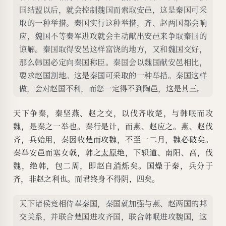
国结盟以后，就会控制魏国而索取安邑，这是秦国可采
取的一种举措。秦国实行这种举措，齐、赵两国都会响
应，魏国不等秦军进攻就会主动献出安邑来争取秦国的
谅解。秦国取得安邑这样富饶的地方，又和魏国交好，
那么韩国必定向秦国称臣。秦国会以魏国献安邑相比，
要求赵国割地。这是秦国可采取的一种举措。秦国这样
做，会对赵国不利，而您一定得不到陶邑，这是其三。
天下争秦，秦坚燕、赵之交，以伐齐收楚，与韩呡而攻
魏，是秦之一举也。秦行是计，而燕、赵应之。燕、赵伐
齐，兵始用，秦因收楚而攻魏，不至一二月，魏必破矣。
秦举安邑而塞女戟，韩之
太原
绝，下轵道、南阳、高，伐
魏，绝韩，包二周，即赵自
消烁
矣。国燥于秦，兵分于
齐，非赵之利也。而君终身不得阴，四矣。
天下诸侯竞相侍奉秦国，秦国就加强与燕、赵两国的邦
交关系，并联合楚国进攻齐国，联合韩呡进攻魏国，这