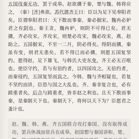
五国伐秦无功
，罢于成皋。赵欲搆于秦，楚与魏、韩将应
之，（秦）[
齐
]弗欲。
苏代谓齐王
曰：臣以为足下见奉阳君
矣。臣谓奉阳君曰：天下散而事秦，秦必据宋。魏冉必妒
君之有
阴
也。秦王贪，魏冉妒，则阴不可得已矣。君无
搆，齐必攻宋。齐攻宋，则楚必攻宋，魏必攻宋，燕、赵
助之。五国据宋，不至一二月，阴必得矣。得阴而搆，秦
虽有变，则君无患矣。若不得已而必搆，则愿五国复坚
约。愿得赵，足下雄飞，与韩氏大吏东
免
，齐王必无召呡
也。使臣守约，若与有倍约者，以四国攻之。无倍约者，
而秦侵约，五国复坚而
宾
之。今韩、魏与齐相疑也，若复
不坚约而讲，臣恐与国之大乱也。齐、秦非复合也，必有
踦重者矣。
后合
与踦重者，皆非赵之利也。且天下散而事
秦，是秦制天下也。秦制天下，将何以天下为？臣愿君之
蚤计也。
赵、魏、韩、燕、齐五国联合攻打秦国，没有取得成
功，罢兵休战而驻兵在成皋。赵国想与秦国讲和，楚、