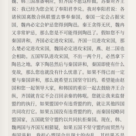
魏、韩三国准备响应，但齐国不愿这样做。苏秦对齐王
说：我已经为您会见了奉阳君李兑。我对奉阳君说：各
诸侯国离散合纵联盟去事奉秦国，秦国一定会占据宋
国，魏冉必定会妒忌您得到陶邑。秦王贪得无厌，魏冉
又非常妒忌，那么您是不可能得到陶邑了。假如您不与
秦国讲和，齐国必定进攻宋国。齐国一旦进攻宋国，那
么楚必定进攻宋国，魏国必定进攻宋国，燕、赵二国也
会相助。五国军队进攻宋国，不出一两个月，必然拿下
陶邑之地。拿下陶邑然后与秦国讲和，秦国即使有什么
变故，那么您也就没有什么忧患了。如果不得已而一定
要与秦国讲和，那么就希望五国坚守旧约。希望能由赵
国和您一起领导大家，和韩国的重臣一起去鼓励齐王合
纵，齐国就肯定不会召回亲秦的韩呡。您就让我来监督
盟约的执行，如果盟国中有违背盟约的，就让其他四国
共同攻打它。如果五国没有违背盟约的，而秦国侵略同
盟国家，五国就坚守盟约以共同抗拒秦国。现在，韩、
魏两国与齐国互相猜疑，如果五国不坚守盟约而贸然与
秦国讲和，我担心盟国会出现大的内乱。其结果不是