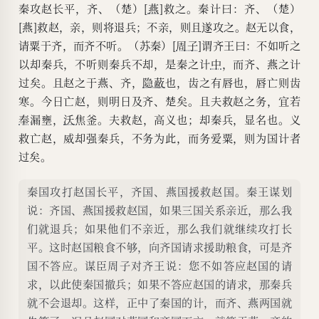
秦攻赵长平，齐、（楚）[
燕
]救之。秦计曰：齐、（楚）
[燕]救赵，亲，则将退兵；不亲，则且遂攻之。赵无以食，
请粟于齐，而齐不听。（苏秦）[
周子
]谓齐王曰：不如听之
以却秦兵，不听则秦兵不却，是秦之计
中
，而齐、燕之计
过矣。且赵之于燕、齐，
隐蔽
也，齿之有唇也，唇亡则齿
寒。今日亡赵，则明日及齐、楚矣。且夫救赵之务，宜若
奉
漏壅，
沃
焦釜。夫救赵，高义也；却秦兵，显名也。义
救亡赵，威却强秦兵，不务为此，而务爱粟，则为国计者
过矣。
秦国攻打赵国长平，齐国、燕国援救赵国。秦王谋划
说：齐国、燕国援救赵国，如果三国关系亲近，那么我
们就退兵；如果他们不亲近，那么我们就继续攻打长
平。这时赵国粮食不够，向齐国请求援助粮食，可是齐
国不答应。谋臣周子对齐王说：您不如答应赵国的请
求，以此使秦国撤兵；如果不答应赵国的请求，那秦兵
就不会退却。这样，正中了秦国的计，而齐、燕两国就