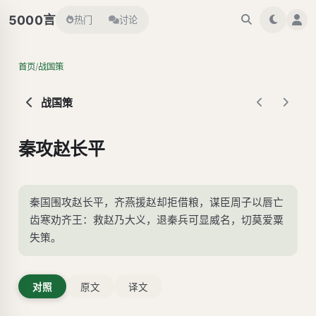
言
5000
热门
讨论
/
首页
战国策
战国策
秦攻赵长平
秦国围攻赵长平，齐燕援赵却拒借粮，谋臣周子以唇亡
齿寒劝齐王：救赵乃大义，退秦兵可显威名，切莫爱粟
失策。
对照
原文
译文