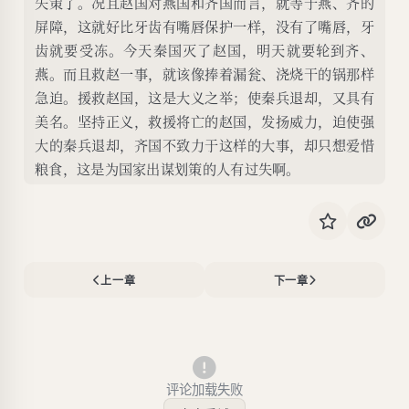
失策了。况且赵国对燕国和齐国而言，就等于燕、齐的
屏障，这就好比牙齿有嘴唇保护一样，没有了嘴唇，牙
齿就要受冻。今天秦国灭了赵国，明天就要轮到齐、
燕。而且救赵一事，就该像捧着漏瓮、浇烧干的锅那样
急迫。援救赵国，这是大义之举；使秦兵退却，又具有
美名。坚持正义，救援将亡的赵国，发扬威力，迫使强
大的秦兵退却，齐国不致力于这样的大事，却只想爱惜
粮食，这是为国家出谋划策的人有过失啊。
上一章
下一章
评论加载失败