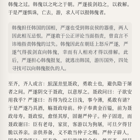
韩傀之过。韩傀以之叱之于朝。严遂拔剑趋之，以救解。
于是严遂惧诛，亡去，游，求人可以报韩傀者。
韩傀担任韩国的国相，严遂也受到韩哀侯的器重，两人
因此相互忌恨。严遂敢于公正评论当面指责，曾直言不
讳地指责韩傀的过失。韩傀因此在朝廷上怒斥严遂，严
遂气得拔剑直向韩傀，幸而有人相劝才得以排解。此
后，严遂担心韩傀报复，就逃出韩国，游历国外，四处
寻找可以向韩傀报仇的人。
至齐，齐人或言：
轵深井里
聂政，勇敢士也，避仇隐于屠
者之间。严遂阴交于聂政，以意厚之。聂政问曰：子欲安
用我乎？严遂曰：吾得为役之日浅，事今薄，奚敢有请？
于是严遂乃具酒，觞聂政母前。仲子奉黄金百镒，前为聂
政母寿。聂政惊，愈怪其厚，固谢严仲子。仲子固进，而
聂政谢曰：臣有老母，家贫，客游以为狗屠，可旦夕得甘
脆以养亲。亲供养备，义不敢当仲子之赐。严仲子辟人，