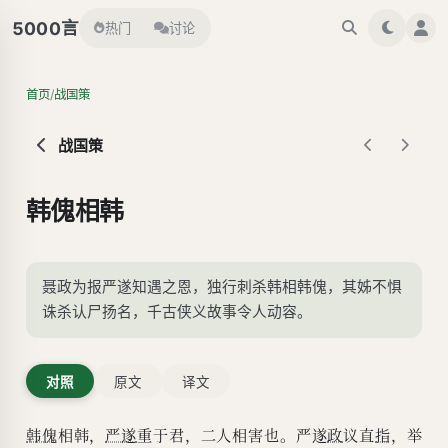
言
5000
热门
讨论
/
首页
战国策
战国策
韩傀相韩
聂政为报严遂知遇之恩，独行刺杀韩相韩傀，其姊不惧
诛杀认尸扬名，千古侠义故事令人动容。
对照
原文
译文
韩傀
相韩，
严遂
重于君，二人相害也。严遂
政
议直
指
，举