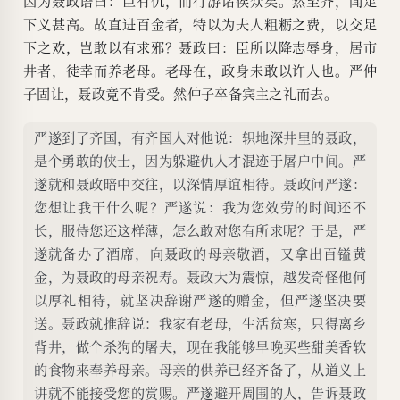
因为聂政语曰：臣有仇，而行游诸侯众矣。然至齐，闻足
下义甚高。故直进百金者，特以为夫人粗粝之费，以交足
下之欢，岂敢以有求邪？聂政曰：臣所以降志辱身，居市
井者，徒幸而养老母。老母在，政身未敢以许人也。严仲
子固让，聂政竟不肯受。然仲子卒备宾主之礼而去。
严遂到了齐国，有齐国人对他说：轵地深井里的聂政，
是个勇敢的侠士，因为躲避仇人才混迹于屠户中间。严
遂就和聂政暗中交往，以深情厚谊相待。聂政问严遂：
您想让我干什么呢？严遂说：我为您效劳的时间还不
长，服侍您还这样薄，怎么敢对您有所求呢？于是，严
遂就备办了酒席，向聂政的母亲敬酒，又拿出百镒黄
金，为聂政的母亲祝寿。聂政大为震惊，越发奇怪他何
以厚礼相待，就坚决辞谢严遂的赠金，但严遂坚决要
送。聂政就推辞说：我家有老母，生活贫寒，只得离乡
背井，做个杀狗的屠夫，现在我能够早晚买些甜美香软
的食物来奉养母亲。母亲的供养已经齐备了，从道义上
讲就不能接受您的赏赐。严遂避开周围的人，告诉聂政