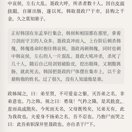
中哀侯，左右大乱。聂政大呼，所杀者数十人。因自
皮面
抉眼
，自屠出肠，遂以死。韩取聂政尸于市，县购之千
金。久之莫知谁子。
正好韩国在东孟举行集会，韩侯和相国都在那里，拿着
刀剑而守卫的人众多。聂政直冲而入，上台阶后刺杀韩
傀，韩傀逃命时抱住韩哀侯。聂政再刺韩傀，同时也刺
中韩哀侯，左右的人一片混乱。聂政大吼冲杀，杀死了
几十人，随后自己用剑划破脸皮，挖出眼珠，又割腹挑
肠，就此死去。韩国把聂政的尸体摆在集市上，以千金
悬购他的姓名。过了很久，没有人知道他是谁。
政姊闻之，曰：弟至贤，不可爱妾之躯，灭吾弟之名，非
弟意也。乃之韩。视之曰：勇哉！气矜之隆。是其
轶贲、
育
而高
成荆
矣。今死而无名，父母既殁矣，兄弟无有，此
为我故也。夫爱身不扬弟之名，吾不忍也。乃抱尸而哭之
曰：此吾弟轵深井里聂政也。亦自杀于尸下。