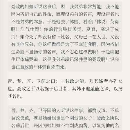
聂政的姐姐听说这事后，说：我弟弟非常贤能，我不能
因为吝惜自己的性命，而埋没弟弟的名声，埋没声名也
不是弟弟的本意。于是她去了韩国，看着尸体说：英勇
啊！浩气壮烈！你的行为胜过孟贲、夏育，高过了成
荆！如今死了却没有留下姓名，父母已不在人世，又没
有其他兄弟，你这样做都是为了不牵连我啊。因为吝惜
生命而不显扬你的名声，我不忍心这样做啊！于是就抱
住尸体痛哭道：这是我弟弟轵邑深井里的聂政啊！说完
也在聂政的尸体旁自杀而死。
晋、楚、齐、卫闻之曰：非独政之能，乃其姊者亦列女
也。聂政之所以名施于后世者，其姊不避
菹醢
之诛，以扬
其名也。
晋、楚、齐、卫等国的人听说这件事，都赞叹道：不单
聂政勇敢，就是她姐姐也是个刚烈的女子！聂政之所以
名垂后世，是因为她姐姐不怕剁成肉酱，以显扬他的名