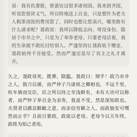
说：我有仇要报，曾游访过很多诸侯国。我来到齐国，
听说您很讲义气，所以特地送上百金，只是想作为老夫
人粗茶淡饭的费用罢了，同时也想让您高兴，哪里敢有
什么请求呢？聂政说：我所以降低志向、辱没身份、隐
居于市井之中，只是为了奉养老母。只要老母活着，我
的生命就不敢托付给别人。严遂坚持让聂政收下赠金，
聂政始终不肯接受。然而严遂还是尽了宾主之礼才离
开。
久之，聂政母死，既葬，除
服
。聂政曰：嗟乎！政乃市井
之人，鼓刀以屠，而严仲子乃诸侯之卿相也，不远千里，
枉车骑而交臣，臣之所以待之至浅鲜矣，未有大功可以称
者，而严仲子举百金为亲寿，我虽不受，然是深知政也。
夫贤者以感忿睚眦之意，而亲信穷僻之人，而政独安可嘿
然而止乎？且前日要政，政徒以老母。老母今以天年终，
政将为知己者用。