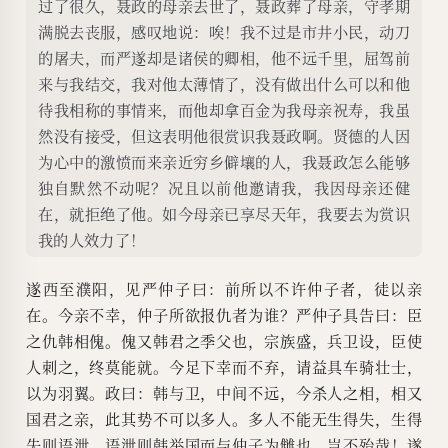
过了很久，聂政的母亲去世了，聂政葬了母亲，守孝期
满脱去丧服，感叹地说：唉！我不过是市井小民，动刀
的屠夫，而严遂却是诸侯的卿相，他不远千里，屈驾前
来与我结交，我对他太薄情了，没有做出什么可以和他
待我相称的事情来，而他却拿百金为我母亲祝寿，我虽
然没有接受，但这表明他很赏识我聂政啊。贤德的人因
为心中的激愤而来亲近穷乡僻壤的人，我聂政怎么能够
独自默然不动呢？况且以前他邀请我，我因母亲还健
在，就拒绝了他。如今母亲已享尽天年，我要去为赏识
我的人效力了！
遂西至濮阳，见严仲子曰：前所以不许仲子者，徒以亲
在。今亲不幸，仲子所欲报仇者为谁？严仲子具告曰：臣
之仇韩相傀。傀又韩君之季父也，宗族盛，兵卫设，臣使
人刺之，终莫能就。今足下幸而不弃，请益具车骑壮士，
以为羽翼。政曰：韩与卫，中间不远，今杀人之相，相又
国君之亲，此其势不可以多人。多人不能无生得失，生得
失则语泄，语泄则韩举国而与仲子为雠也，岂不殆哉！遂