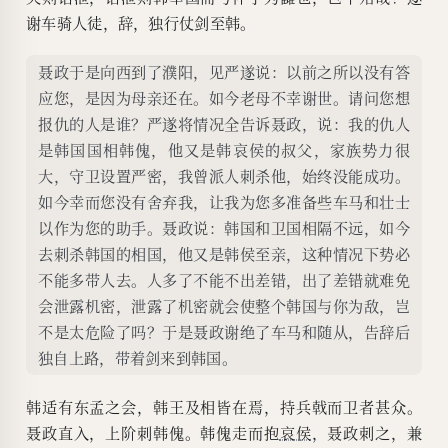
谢车骑人徒，辞，独行仗剑至韩。
聂政于是向西到了濮阳，见严遂说：以前之所以没有答
应您，是因为母亲还在。如今老母不幸谢世。请问您想
报仇的人是谁？严遂将情况全告诉聂政，说：我的仇人
是韩国国相韩傀，他又是韩哀侯的叔父，家族势力很
大，守卫设置严密，我曾派人刺杀他，始终没能成功。
如今幸而您没有舍弃我，让我为您多准备些车马和壮士
以作为您的助手。聂政说：韩国和卫国相隔不远，如今
去刺杀韩国的相国，他又是韩侯至亲，这种情况下势必
不能多带人去。人多了不能不出差错，出了差错就难免
会泄露机密，泄露了机密就会使整个韩国与你为敌，岂
不是太危险了吗？于是聂政谢绝了车马和随从，告辞后
独自上路，带着剑来到韩国。
韩适有东孟之会，韩王及相皆在焉，持兵戟而卫者甚众。
聂政直入，上阶刺韩傀。韩傀走而抱
哀侯
，聂政刺之，兼