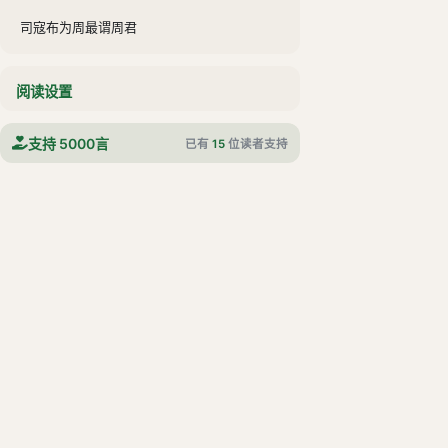
司寇布为周最谓周君
秦欲攻周
阅读设置
卫鞅亡魏入秦
苏秦始将连横
支持 5000言
已有
15
位读者支持
秦惠王谓寒泉子
张仪说秦王
司马错与张仪争论于秦惠王前
陈轸去楚之秦
齐助楚攻秦
楚绝齐，齐举兵伐楚
医扁鹊见秦武王
秦武王谓甘茂
甘茂亡秦且之齐