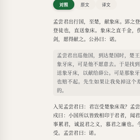
对照
原文
译文
孟尝君出行国，至楚，献象床。郢之
登徒也，直送象床。象床之直千金，
剑，愿得献之。公孙曰：诺。
孟尝君出巡他国，到达楚国时，楚王
象牙床，可是他不愿意去。于是找到
送象牙床，以献给薛公。可是那象牙
也赔不起。先生如果让我免掉这个
的。
入见孟尝君曰：君岂受楚象床哉？孟
戍曰：小国所以皆致相印于君者，闻
事累君，诚
说
君之义，慕君之廉也。
受。孟尝君曰：诺。