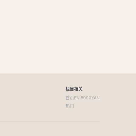
文信侯欲攻赵以广河间
四国为一，将以攻秦
靖郭君将城薛
靖郭君善齐貌辨
邹忌事宣王
邹忌修八尺有余
秦伐魏
苏秦为赵合从说齐宣王
昭阳为楚伐魏
栏目
相关
秦攻赵长平
首页
EN.5000YAN
热门
楚王死
孟尝君将入秦
孟尝君舍人有与君之夫人相爱者