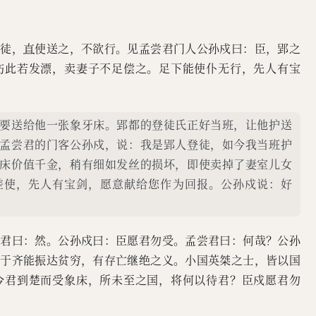
登徒，
直
使送之，不欲行。见孟尝君门人公孙戍曰：臣，郢之
伤此若发漂，卖妻子不足偿之。足下能使仆无行，先人有宝
要送给他一张象牙床。郢都的登徒氏正好当班，让他护送
孟尝君的门客公孙戍，说：我是郢人登徒，如今我当班护
床价值千金，稍有细如发丝的损坏，即使卖掉了妻室儿女
差使，先人有宝剑，愿意献给您作为回报。公孙戍说：好
尝君曰：然。公孙戍曰：臣愿君勿受。孟尝君曰：何哉？公孙
君于齐能振达贫穷，有存亡继绝之义。小国英桀之士，皆以国
今君到楚而受象床，所未至之国，将何以待君？臣戍愿君勿