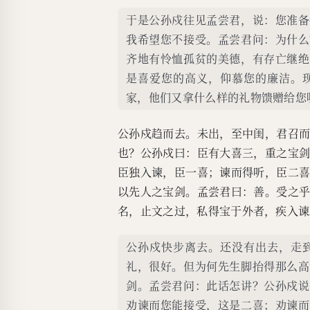
于是公孙戍往见孟尝君，说：您准备
我希望您不接受。孟尝君问：为什么
齐地有怜恤孤贫的美德，有存亡继绝
是喜爱您的高义，仰慕您的廉洁。
家，他们又拿什么样的礼物馈赠给您
公孙戍趋而去。未出，至中闺，君召
也？公孙戍曰：臣有大喜三，重之宝
臣独入谏，臣一喜；谏而得听，臣二
以先人之宝剑。孟尝君曰：善。受之
名，止文之过，私得宝于外者，疾入谏
公孙戍快步离去。还没有出去，走
礼，很好。但为何先生脚抬得那么高
剑。孟尝君问：此话怎讲？公孙戍说
劝谏而您能接受，这是二喜；劝谏而