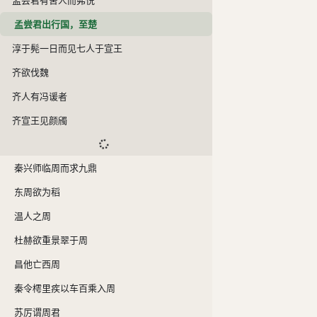
孟尝君出行国，至楚
淳于髡一日而见七人于宣王
齐欲伐魏
齐人有冯谖者
齐宣王见颜斶
秦兴师临周而求九鼎
东周欲为稻
温人之周
杜赫欲重景翠于周
昌他亡西周
秦令樗里疾以车百乘入周
苏厉谓周君