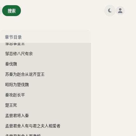
文信侯欲攻赵以广河间
搜索
四国为一，将以攻秦
靖郭君将城薛
靖郭君善齐貌辨
章节目录
邹忌事宣王
邹忌修八尺有余
秦伐魏
苏秦为赵合从说齐宣王
昭阳为楚伐魏
秦攻赵长平
楚王死
孟尝君将入秦
孟尝君舍人有与君之夫人相爱者
孟尝君有舍人而弗悦