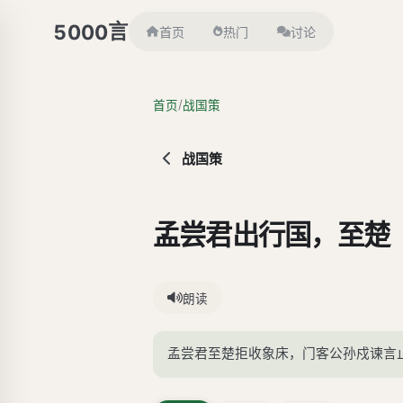
言
5000
首页
热门
讨论
/
首页
战国策
战国策
孟尝君出行国，至楚
朗读
孟尝君至楚拒收象床，门客公孙戍谏言