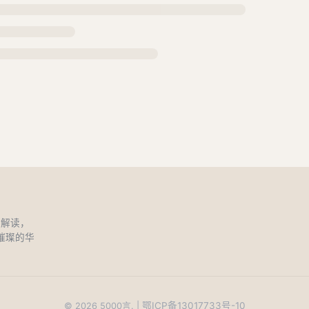
和解读，
璀璨的华
鄂ICP备13017733号-10
©
2026
5000言. |