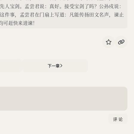
先人宝剑。孟尝君说：真好。接受宝剑了吗？公孙戍说：
这件事，孟尝君在门扇上写道：凡能传扬田文名声，谏止
均可赶快来进谏！
下一章