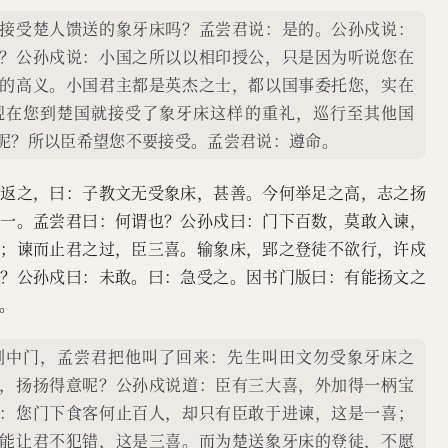
接受楚人馈送的象牙床吗？孟尝君说：是的。公孙戍说：
？公孙戍说：小国之所以以相印授公，只是因为听说您在
的高义。小国君主都是英杰之士，都以国事委托您，实在
现在您到楚国就接受了象牙床这样的重礼，巡行至其他国
呢？所以臣希望您不要接受。孟尝君说：遵命。
而返之，曰：子教文无受象床，甚善。今何举足之高，志之扬
剑一。孟尝君曰：何谓也？公孙戍曰：门下百数，莫敢入谏，
喜；谏而止君之过，臣三喜。输象床，郢之登徒不欲行，许戍
乎？公孙戍曰：未敢。曰：急受之。因书门版曰：有能扬文之
。
到中门，孟尝君把他叫了回来：先生叫田文勿受象牙床之
，扬扬得意呢？公孙戍说道：臣有三大喜，外加得一柄宝
：您门下食客何止百人，却只有臣敢于进谏，这是一喜；
能让君不犯错，这是三喜。而为楚送象牙床的登徒，不愿