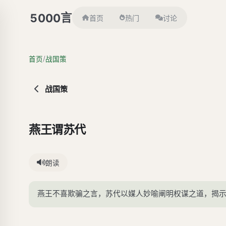
言
5000
首页
热门
讨论
/
首页
战国策
战国策
燕王谓苏代
朗读
燕王不喜欺骗之言，苏代以媒人妙喻阐明权谋之道，揭