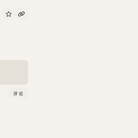
司寇布为周最谓周君
秦欲攻周
卫鞅亡魏入秦
苏秦始将连横
秦惠王谓寒泉子
张仪说秦王
司马错与张仪争论于秦惠王前
陈轸去楚之秦
齐助楚攻秦
楚绝齐，齐举兵伐楚
医扁鹊见秦武王
秦武王谓甘茂
甘茂亡秦且之齐