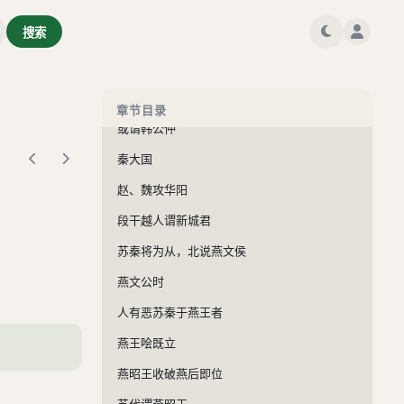
谓公叔曰乘舟
搜索
齐令周最使郑
史疾为韩使楚
韩傀相韩
章节目录
或谓韩公仲
秦大国
赵、魏攻华阳
段干越人谓新城君
苏秦将为从，北说燕文侯
燕文公时
人有恶苏秦于燕王者
燕王哙既立
燕昭王收破燕后即位
苏代谓燕昭王