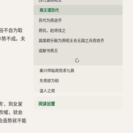
燕王谓苏代
苏代为燕说齐
俗不自为取
燕饥，赵将伐之
非势不成。夫
昌国君乐毅为燕昭王合五国之兵而攻齐
或献书燕王
秦兴师临周而求九鼎
东周欲为稻
温人之周
杜赫欲重景翠于周
’，到女家
阅读设置
昌他亡西周
吹嘘，就会
会造势就不能
秦令樗里疾以车百乘入周
苏厉谓周君