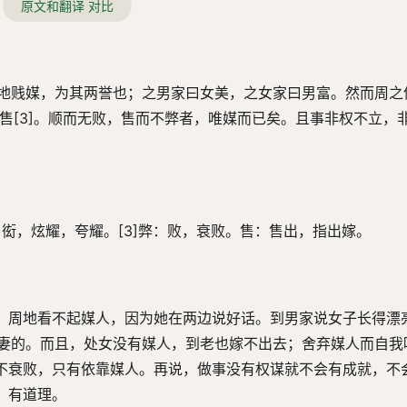
原文和翻译 对比
周地贱媒，为其两誉也；之男家曰女美，之女家曰男富。然而周之
不售[3]。顺而无败，售而不弊者，唯媒而已矣。且事非权不立，
嘘。衒，炫耀，夸耀。[3]弊：败，衰败。售：售出，指出嫁。
：周地看不起媒人，因为她在两边说好话。到男家说女子长得漂亮
娶妻的。而且，处女没有媒人，到老也嫁不出去；舍弃媒人而自我
不衰败，只有依靠媒人。再说，做事没有权谋就不会有成就，不
：有道理。