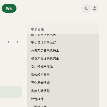
魏王问张旄
搜索
魏王欲攻邯郸
信陵君杀晋鄙
魏王与龙阳君共船而钓
章节目录
秦王使人谓安陵君
申子请仕其从兄官
苏秦为楚合从说韩王
张仪为秦连横说韩王
秦、韩战于浊泽
谓公叔曰乘舟
齐令周最使郑
史疾为韩使楚
韩傀相韩
或谓韩公仲