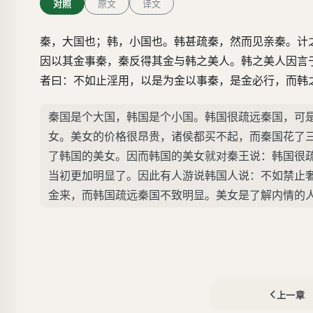
对照
原文
译文
秦，大国也；韩，小国也。韩甚疏秦，然而见亲秦。计
因以其金事秦，秦反得其金与韩之美人。韩之美人因言
者曰：不如止淫用，以是为金以事秦，是金必行，而韩
秦国是个大国，韩国是个小国。韩国很疏远秦国，可
女。美女的价格很昂贵，诸侯都买不起，而秦国花了
了韩国的美女。因而韩国的美女就对秦王说：韩国很
当初更加明显了。因此有人游说韩国人说：不如禁止
金来，而韩国疏远秦国不致明显。美女是了解内情的
上一章