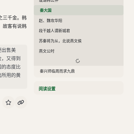
秦大国
之三千金。韩
赵、魏攻华阳
。故客有说韩
段干越人谓新城君
苏秦将为从，北说燕文侯
便出售美
燕文公时
金，又得到
国的态度比
秦兴师临周而求九鼎
出所用的黄
东周欲为稻
阅读设置
温人之周
杜赫欲重景翠于周
昌他亡西周
秦令樗里疾以车百乘入周
苏厉谓周君