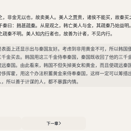
之，非金无
以
也，故卖美人。美人之
贾
贵，诸侯不能买，故秦买
于秦曰：
韩甚疏秦
。从是观之，韩亡美人与金，其疏秦乃始益明
之疏秦不明。美人知
内行
者也，故善为计者，不见内行。
是表面上还显示出与秦国友好。考虑到非用黄金不可，所以韩国
三千金买去。韩国用这三千金侍奉秦国，秦国既收回了他的三千
疏远秦国。由此看来，韩国不但失掉美女和黄金，而且使疏远秦
奢侈挥霍，用这个办法积蓄黄金来侍奉秦国，这样一定可以筹措
人，所以善于计谋的人，都不暴露内情。
下一章