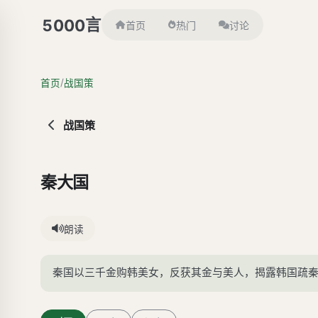
言
5000
首页
热门
讨论
/
首页
战国策
战国策
秦大国
朗读
秦国以三千金购韩美女，反获其金与美人，揭露韩国疏