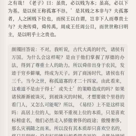
之有哉！《老子》曰：虽贵，必以贱为本；虽高，必以下
为基。是以侯王称孤寡不谷。’是其贱之本非与？夫孤寡
者，人之困贱下位也，而侯王以自谓，岂非下人而尊贵士
与？夫尧传舜，舜传禹，周成王任周公旦，而世世称曰明
主，是以明乎士之贵也。
颜斶回答说：不对。我听说，古代大禹的时代，诸侯有
万国。为什么会这样呢？是由于他们掌握了厚德的办
法，得到了尊重士人的助力。所以舜帝出身于农民，发
迹于穷乡僻壤，终成为天子。到了商汤时代，诸侯也有
三千。当今之世，称孤道寡的才二十四家。由此看来，
这难道不是由于得士’或失士’的策略造成的吗？如果
诸侯渐渐被诛灭，到被诛灭的时候，才想要做个里巷的
看门人，又怎么可能呢？所以，《易经》上不是这样说
吗：高居上位的人，如果不重视上位的本质，只是喜欢
标榜虚名，他们必然走入骄傲奢侈的歧途；傲慢奢侈，
那么灾祸随之而来。所以没有其本质却只喜欢空名的，
将日益削弱；没有好的德行却希望幸福的，必然处境困