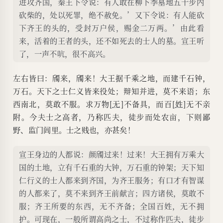
进攻齐国，秦王下令说：有人敢在柳下季墓地五十步内
砍柴的，处以死罪，绝不赦免。’又下令说：有人能砍
下齐王的头的，受封万户侯，赐金二万两。’由此看
来，活着的王者的头，还不如死去的士人的墓。宣王听
了，一声不吭，很不高兴。
左右皆曰：斶来，斶来！大王据千乘之地，而建千石钟，
万石。天下之士仁义皆来役处；辩知并进，莫不来语；东
西南北，莫敢不服。求万物[
无
]不备具，而百[
姓
]无不亲
附。今夫士之高者，乃称匹夫，徒步而处农亩，下则鄙
野、监门闾里。士之贱也，亦甚矣！
宣王身边的人都说：颜斶过来！过来！大王拥有万乘大
国的土地，立有千石重的大钟，万石重的钟架；天下知
仁行义的士人都来到齐国，为齐王服务；有口才有智谋
的人都来了，莫不来到齐王前献言；四方诸侯，莫敢不
服；齐王所要的东西，无不齐备；全国百姓，无不拥
护。可现在，一般所谓高尚之士，不过称作匹夫，徒步