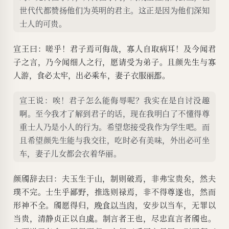
世代代都赞扬他们为英明的君主。这正是因为他们深知
士人的可贵。
宣王曰：嗟乎！君子焉可侮哉，寡人自取病耳！及今闻君
子之言，乃今闻细人之行，愿请受为弟子。且颜先生与寡
人游，食必太牢，出必乘车，妻子衣服丽
都
。
宣王说：唉！君子怎么能侮辱呢？我实在是自讨没趣
啊。至今我才了解到君子的话，现在我明白了不懂得尊
重士人乃是小人的行为。希望您接受我作为学生吧。而
且希望颜先生能与我交往，吃时必有美味，外出必可坐
车，妻子儿女都会衣着华丽。
颜斶辞去曰：夫玉生于山，制则破焉，非弗宝贵矣，然夫
璞不完。士生乎鄙野，推选则禄焉，非不得尊遂也，然而
形神不全。斶愿得归，
晚食以当肉
，安步以当车，无罪以
当贵，清静贞正以自
虞
。制言者王也，尽忠直言者斶也。