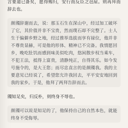
言要道已备矣，愿得赐归，安行而反臣之邑屋。则再拜而
辞去也。
颜斶辞谢而去，说：那玉石生在深山中，经过加工破坏
了它，其价值并非不宝贵，然而璞石却不完整了。士人
生于偏僻乡野之地，经过推举选拔而享有禄位，他并非
不尊贵显赫，可是他的形体、精神已不完备。我情愿回
乡，晚吃肚饥而感到味美似吃肉，悠闲散步权当乘车，
不犯王法，抵得上富贵，清静纯正，自得其乐。如今发
号施令的，是大王您；而尽忠直言的是颜斶我。我的主
要意见已经说了，希望您允许我回去，平平安安地回到
我的家乡。于是，他拜了两拜告辞而去。
斶知足矣，归反朴，则终身不辱也。
颜斶可以说是知足的了，他保持自己的自然本色，就能
终身不受侮辱。