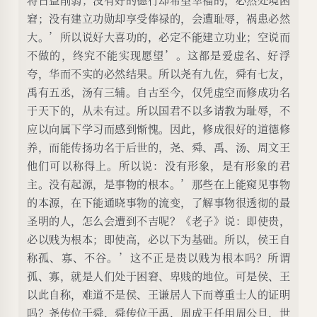
窘；没有建立功勋却享受俸禄的，会遭耻辱，祸患必然
大。’所以说好大喜功的，必定不能建立功业；空说而
不做的，终究不能实现愿望’。这都是爱虚名、好浮
夸，华而不实的必然结果。所以尧有九佐，舜有七友，
禹有五丞，汤有三辅。自古至今，仅凭虚空而修成功名
于天下的，从未有过。所以国君不以多请教为耻辱，不
应以向属下学习而感到惭愧。因此，修成很好的道德修
养，而能传扬功名于后世的，尧、舜、禹、汤、周文王
他们可以称得上。所以说：没有形象，是有形象的君
主。没有起源，是事物的根本。’那些在上能窥见事物
的本源，在下能通晓事物的流变，了解事物很透彻的最
圣明的人，怎么会遭到不吉呢？《老子》说：即使贵，
必以贱为根本；即使高，必以下为基础。所以，侯王自
称孤、寡、不谷。’这不正是贵以贱为根本吗？所谓
孤、寡，就是人们处于困窘、卑贱的地位。可是侯、王
以此自称，难道不是侯、王谦居人下而尊重士人的证明
吗？尧传位于舜，舜传位于禹，周成王任用周公旦，世