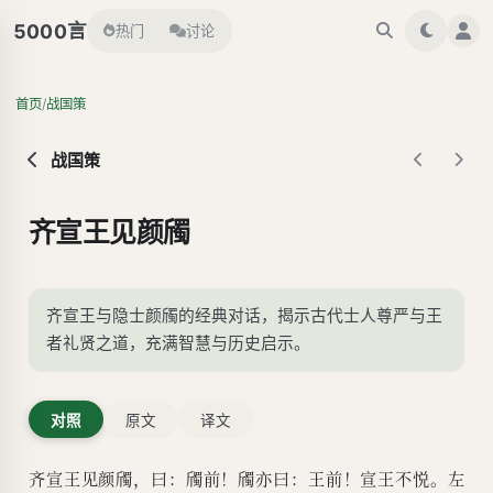
言
5000
热门
讨论
/
首页
战国策
战国策
齐宣王见颜斶
齐宣王与隐士颜斶的经典对话，揭示古代士人尊严与王
者礼贤之道，充满智慧与历史启示。
对照
原文
译文
齐宣王见颜斶，曰：斶前！斶亦曰：王前！宣王不悦。左