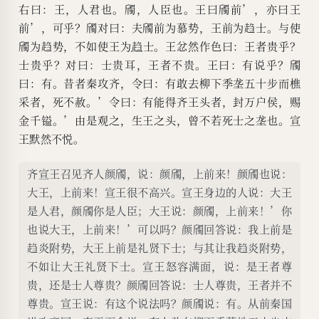
右曰：王，人君也。斶，人臣也。王曰斶前’，亦曰王
前’，可乎？斶对曰：夫斶前为慕势，王前为趋士。与使
斶为趋势，不如使王为
趋
士。王忿然作色曰：王者贵乎？
士贵乎？对曰：士贵耳，王者不贵。王曰：有说乎？斶
曰：有。昔者秦攻齐，令曰：有敢去柳下季垄五十步而樵
采者，死不赦。’令曰：有能得齐王头者，封万户侯，赐
金千镒。’由是观之，生王之头，曾不若死士之垄也。宣
王默然不悦。
齐宣王召见齐人颜斶，说：颜斶，上前来！颜斶也说：
大王，上前来！宣王很不高兴。宣王身边的人说：大王
是人君，颜斶你是人臣；大王说：颜斶，上前来！’你
也说大王，上前来！’可以吗？颜斶回答说：我上前是
趋炎附势，大王上前是礼贤下士；与其让我趋炎附势，
不如让大王礼贤下士。宣王怒容满面，说：是王者尊
贵，还是士人尊贵？颜斶回答说：士人尊贵，王者并不
尊贵。宣王说：有这个说法吗？颜斶说：有。从前秦国