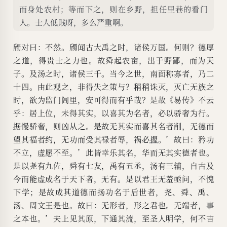
而身处农村；等而下之，则在乡野，担任里巷的看门
人。士人低贱呀，多么严重啊。
斶对曰：不然。斶闻古大禹之时，诸侯万国。何则？德厚
之道，得贵士之力也。故舜起农亩，出于野鄙，而为天
子。及汤之时，诸侯三千。当今之世，南面称寡者，乃二
十四。由此观之，非得失之策与？稍稍诛灭，灭亡无族之
时，欲为监门闾里，安可得而有乎哉？是故《易传》不云
乎：居上位，未得其实，以喜其为名者，必以骄奢为行。
据
慢骄奢，则凶从之。是故无其实而喜其名者削，无德而
望其福者约，无功而受其禄者辱，祸必
握
。’故曰：矜功
不立，虚愿不至。’此皆幸乐其名，华而无其实德者也。
是以尧有九佐，舜有七友，禹有五丞，汤有三辅，自古及
今而能虚成名于天下者，无有。是以君王无羞亟问，不愧
下学；是故成其道德而扬功名于后世者，尧、舜、禹、
汤、周文王是也。故曰：无形者，形之君也。无端者，事
之本也。’夫上见其原，下通其流，至圣人明学，何不吉