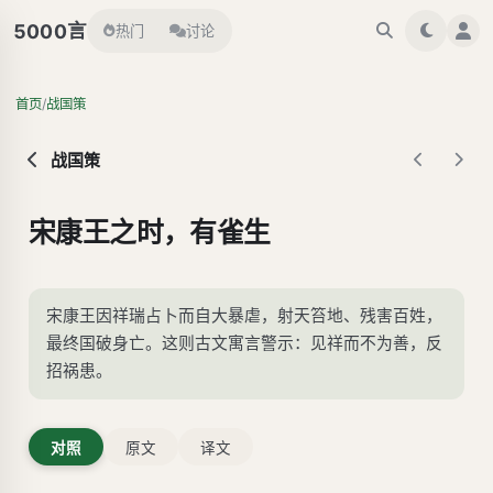
言
5000
热门
讨论
/
首页
战国策
战国策
宋康王之时，有雀生
宋康王因祥瑞占卜而自大暴虐，射天笞地、残害百姓，
最终国破身亡。这则古文寓言警示：见祥而不为善，反
招祸患。
对照
原文
译文