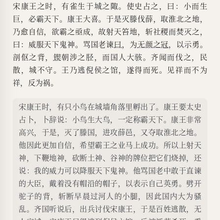
宋康王之时，有雀生于城之陬。使史占之，曰：小而生
巨，必霸天下。康王大喜。于是灭滕伐薛，取淮北之地，
乃愈自信，欲霸之亟成，故射天笞地，斩社稷而焚灭之，
曰：威服天下鬼神。骂国老谏
曰
，为
无颜之冠
，以示勇。
剖伛之背，
锲
朝涉之胫，而国人大骇。齐闻而伐之，民
散，城不守。王乃逃倪侯之馆，遂得而死。见祥而不为
祥，反为祸。
宋康王时，有只小鸟在城墙角落里孵出了。康王要太史
占卜，卜辞说：小鸟生大鸟，一定称霸天下。康王非常
高兴，于是，灭了滕国，进攻薛邑，又夺取淮北之地。
他因此更加自信，希望霸王之业马上成功。所以上射天
神，下鞭地神，砍断土神、谷神的牌位把它们烧掉，还
说：我的威力可以降服天下鬼神。他骂国老中敢于直谏
的大臣，戴着没有帽沿的帽子，以表示自己英勇。劈开
驼子的背，斩断早晨过河人的小腿，因此国内大为骚
乱。齐国听说后，出兵讨伐宋康王，于是百姓逃散，无