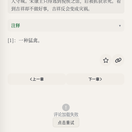
人守城。宋康王只得逃到倪侯之馆，后被抓获杀死。看
到吉祥却不做好事，吉祥反会变成灾祸。
注释
▾
[1]：一种猛禽。
上一章
下一章
评论加载失败
点击重试